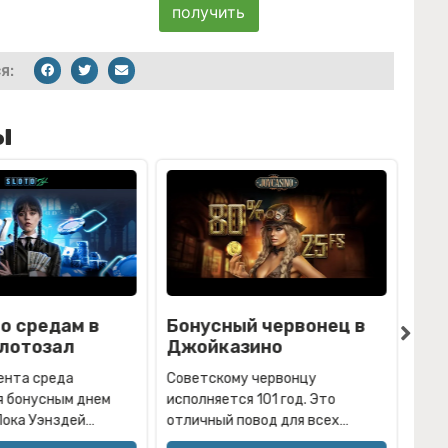
получить
я:
ы
о средам в
Бонусный червонец в
Тур
лотозал
Джойказино
Adv
ента среда
Советскому червонцу
Как и
 бонусным днем
исполняется 101 год. Это
гемб
Пока Уэнздей…
отличный повод для всех…