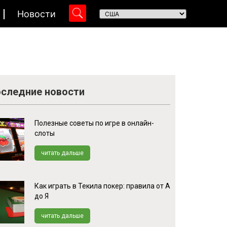
Новости
следние новости
Полезные советы по игре в онлайн-
слоты
читать дальше
Как играть в Текила покер: правила от А
до Я
читать дальше