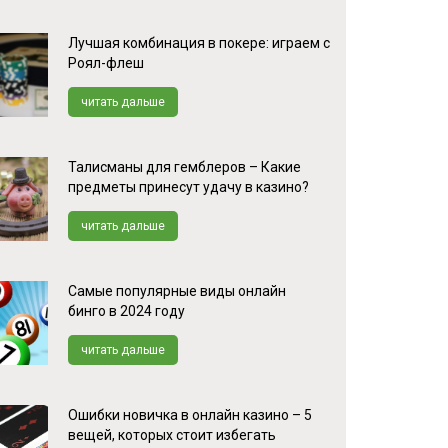
Лучшая комбинация в покере: играем с
Роял-флеш
читать дальше
Талисманы для гемблеров – Какие
предметы принесут удачу в казино?
читать дальше
Самые популярные виды онлайн
бинго в 2024 году
читать дальше
Ошибки новичка в онлайн казино – 5
вещей, которых стоит избегать