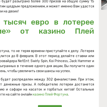
е будет разыграно более 300 призов на общую сумму 15
этим щедрым предложением, и может именно Вам удастся
и на двоих!
 тысяч евро в лотерее
ние» от казино Плей
туна, то не теряя времени приступайте к делу. Лотерея
лится до 8 февраля. В этот период делайте ставки или
вайдера NetEnt: Swirly Spin, Koi Princess, Jack Hammer и
 сыгранных в течение одного дня акции, Вы получите один
ень, чтобы увеличить свои шансы на успех.
 будет распределен между 302 финалистами. При этом,
чат денежные призы. А победителю лотереи достанется
гию и сафари на касаток и горбатых китов! Остальные
те на сайте онлайн
казино Плей Фортуна
.