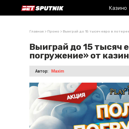
Казино
Главная
>
Промо
>
Выиграй до 15 тысяч евро в лотер
Выиграй до 15 тысяч 
погружение» от кази
Автор:
Maxim