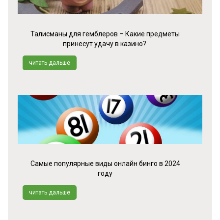
Талисманы для гемблеров – Какие предметы
принесут удачу в казино?
читать дальше
Самые популярные виды онлайн бинго в 2024
году
читать дальше