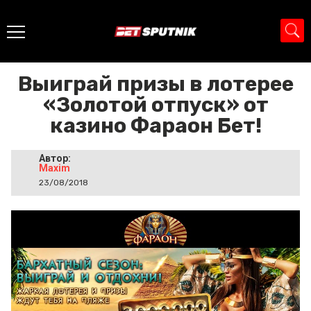
Главная
>
Промо
>
Выиграй призы в лотерее «Золотой отпуск»
от казино Фараон Бет!
Выиграй призы в лотерее
«Золотой отпуск» от
казино Фараон Бет!
Автор:
Maxim
23/08/2018