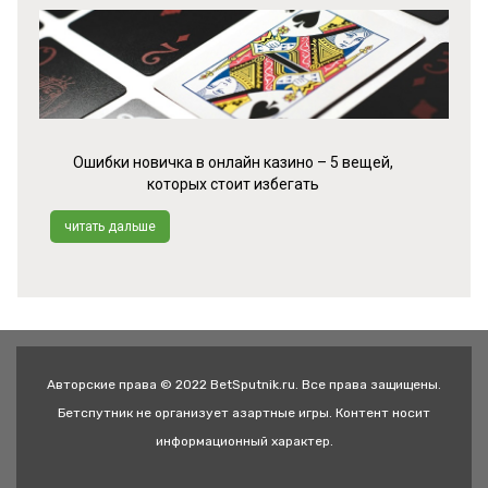
Ошибки новичка в онлайн казино – 5 вещей,
которых стоит избегать
читать дальше
Авторские права © 2022 BetSputnik.ru. Все права защищены.
Бетспутник не организует азартные игры. Контент носит
информационный характер.