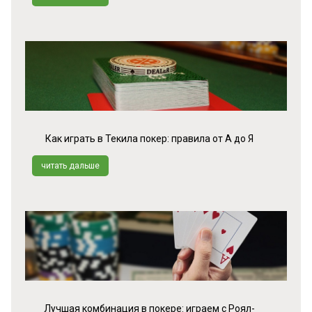
Как играть в Текила покер: правила от А до Я
читать дальше
Лучшая комбинация в покере: играем с Роял-