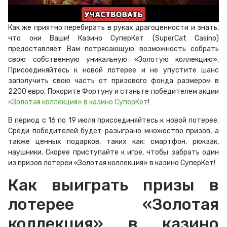
Как же приятно перебирать в руках драгоценности и знать,
что они Ваши! Казино СуперКет (SuperCat Casino)
предоставляет Вам потрясающую возможность собрать
свою собственную уникальную «Золотую коллекцию».
Присоединяйтесь к новой лотерее и не упустите шанс
заполучить свою часть от призового фонда размером в
2200 евро. Покорите Фортуну и станьте победителем акции
«Золотая коллекция» в казино СуперКет
!
В период с 16 по 19 июля присоединяйтесь к новой лотерее.
Среди победителей будет разыграно множество призов, а
также ценных подарков, таких как: смартфон, рюкзак,
наушники. Скорее приступайте к игре, чтобы забрать один
из призов лотереи «Золотая коллекция» в казино СуперКет!
Как выиграть призы в
лотерее «Золотая
коллекция» в казино