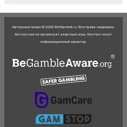
Авторские права © 2022 BetSputnik.ru. Все права защищены.
Бетспутник не организует азартные игры. Контент носит
информационный характер.