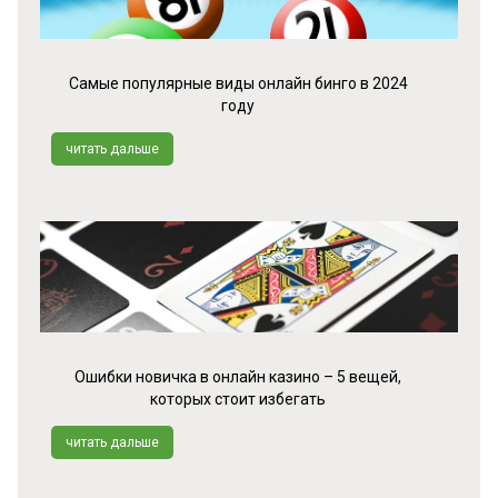
Самые популярные виды онлайн бинго в 2024
году
читать дальше
Ошибки новичка в онлайн казино – 5 вещей,
которых стоит избегать
читать дальше