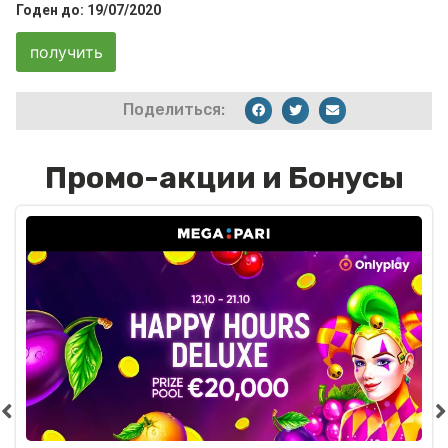
Годен до: 19/07/2020
получить
Поделиться:
Промо-акции и Бонусы