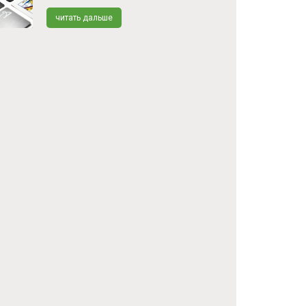
читать дальше