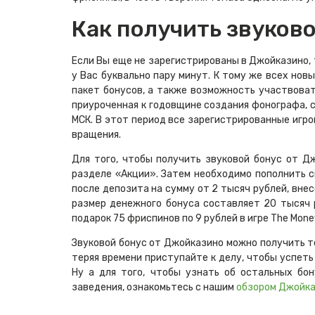
Как получить звуков
Если Вы еще не зарегистрированы в Джойказино,
у Вас буквально пару минут. К тому же всех но
пакет бонусов, а также возможность участвовать
приуроченная к годовщине создания фонографа, с
МСК. В этот период все зарегистрированные игр
вращения.
Для того, чтобы получить звуковой бонус от Д
разделе «Акции». Затем необходимо пополнить с
после депозита на сумму от 2 тысяч рублей, вне
размер денежного бонуса составляет 20 тысяч 
подарок 75 фриспинов по 9 рублей в игре The Mon
Звуковой бонус от Джойказино можно получить то
теряя времени приступайте к делу, чтобы успеть
Ну а для того, чтобы узнать об остальных бо
заведения, ознакомьтесь с нашим
обзором Джойк