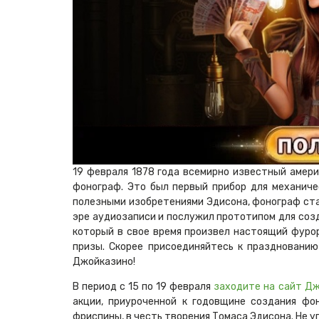
19 февраля 1878 года всемирно известный амер
фонограф. Это был первый прибор для механиче
полезными изобретениями Эдисона, фонограф ста
эре аудиозаписи и послужил прототипом для созд
который в свое время произвел настоящий фуро
призы. Скорее присоединяйтесь к праздновани
Джойказино!
В период с 15 по 19 февраля
заходите на сайт Дж
акции, приуроченной к годовщине создания фо
фриспины, в честь творения Томаса Эдисона. Не 