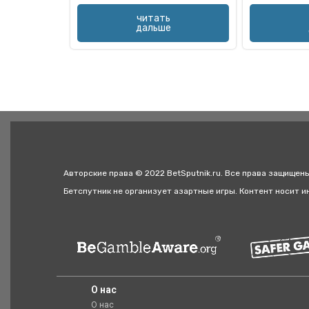
тать
читать
льше
дальше
Авторские права © 2022 BetSputnik.ru. Все права защищены
Бетспутник не организует азартные игры. Контент носит 
O нас
О нас