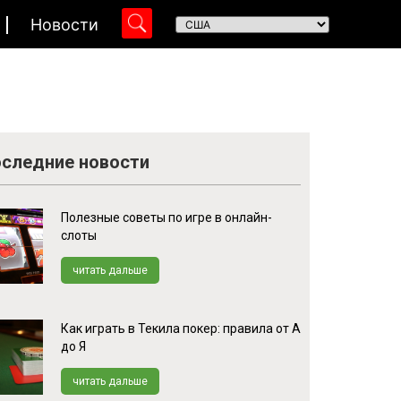
Новости
следние новости
Полезные советы по игре в онлайн-
слоты
читать дальше
Как играть в Текила покер: правила от А
до Я
читать дальше