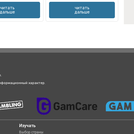
читать
читать
дальше
дальше
.
информационный характер.
Изучать
Выбор страны