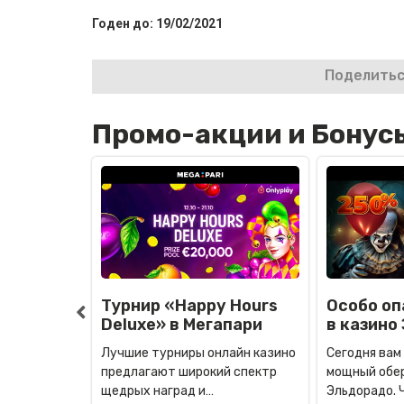
Годен до: 19/02/2021
Поделитьс
Промо-акции и Бонус
ppy Hours
Особо опасные бонусы
Бонус
Мегапари
в казино Эльдорадо
кази
ы онлайн казино
Сегодня вам пригодится самый
С этог
рокий спектр
мощный оберег из клуба
объявл
 и…
Эльдорадо. Чтобы…
календ