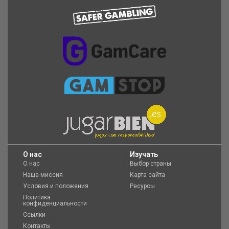
O нас
Изучать
О нас
Выбор страны
Наша миссия
Карта сайта
Условия и положения
Ресурсы
Политика
конфиденциальности
Ссылки
Контакты