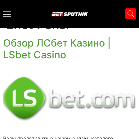
Software provider:
Enet Poker
Обзор ЛСбет Казино |
LSbet Casino
Рады представить в нашем онлайн каталоге