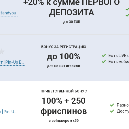
+20% к сумме ПЕРВОГО
ДЕПОЗИТА
etandyou
до 30 EUR
БОНУС ЗА РЕГИСТРАЦИЮ
до 100%
Есть LIVE 
Есть моби
Обзор Пин-Ап Бет | Pin-Up Bet
для новых игроков
ПРИВЕТСТВЕННЫЙ БОНУС
100% + 250
Разно
фриспинов
Досту
Обзор казино Пин-Ап | Pin-Up Casino (не рекомендуем)
с вейджером х50