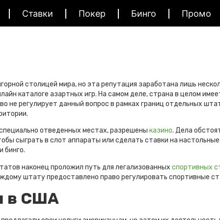
Ставки
Покер
Бинго
Промо
рной столицей мира, но эта репутация заработана лишь несколь
лайн каталоге азартных игр. На самом деле, страна в целом имее
тво не регулирует данный вопрос в рамках границ отдельных шта
ритории.
 специально отведенных местах, разрешены
казино
. Дела обстоя
тобы сыграть в слот аппараты или сделать ставки на настольные
и бинго.
Штатов наконец проложил путь для легализованных
спортивных с
аждому штату предоставлено право регулировать спортивные ста
ы в США