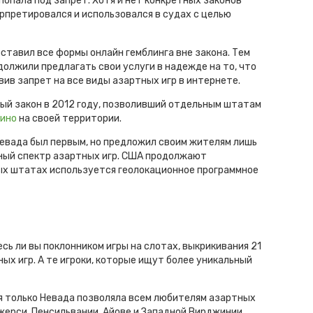
попала под запрет. Хотя и нет конкретных законов
рпретировался и использовался в судах с целью
ставил все формы онлайн гемблинга вне закона. Тем
родолжили предлагать свои услуги в надежде на то, что
ив запрет на все виды азартных игр в интернете.
вый закон в 2012 году, позволивший отдельным штатам
зино
на своей территории.
евада был первым, но предложил своим жителям лишь
лный спектр азартных игр. США продолжают
ых штатах используется геолокационное программное
есь ли вы поклонником игры на слотах, выкрикивания 21
ых игр. А те игроки, которые ищут более уникальный
я только Невада позволяла всем любителям азартных
жерси, Пенсильвании, Айове и Западной Вирджинии,