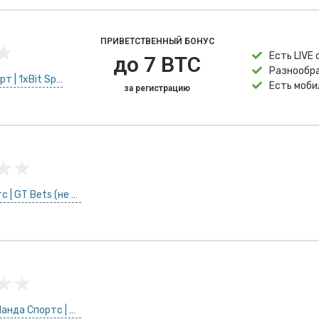
ПРИВЕТСТВЕННЫЙ БОНУС
Есть LIVE
до 7 BTC
Разнообра
Обзор 1хБит Спорт | 1xBit Sport
Есть моби
за регистрацию
Обзор ГТ Бетс | GT Bets (не рекомендуем)
Обзор Роял Панда Спортс | Royal Panda Sports (не рекомендуем)