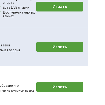
спорта
Играть
Есть LIVE ставки
Доступен на многих
языках
ставки
Играть
льная версия
образие игр
Играть
пен на русском языке