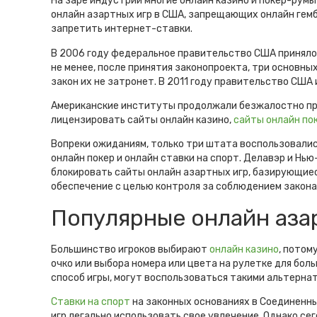
На заре индустрии многие онлайн казино и покер-румы
онлайн азартных игр в США, запрещающих онлайн гемб
запретить интернет-ставки.
В 2006 году федеральное правительство США приняло з
не менее, после принятия законопроекта, три основных 
закон их не затронет. В 2011 году правительство США
Американские институты продолжали безжалостно прив
лицензировать сайты онлайн казино,
сайты онлайн по
Вопреки ожиданиям, только три штата воспользовали
онлайн покер и онлайн ставки на спорт. Делавэр и Н
блокировать сайты онлайн азартных игр, базирующие
обеспечение с целью контроля за соблюдением закона
Популярные онлайн аза
Большинство игроков выбирают
онлайн казино
, потом
очко или выбора номера или цвета на рулетке для бол
способ игры, могут воспользоваться такими альтерна
Ставки на спорт
на законных основаниях в Соединенны
игр легально использовать свое увлечение. Однако се