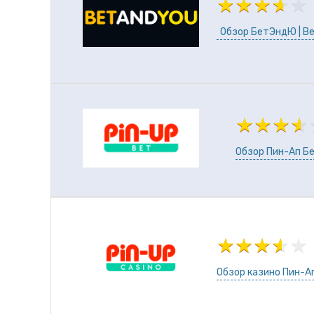
Обзор БетЭндЮ | B