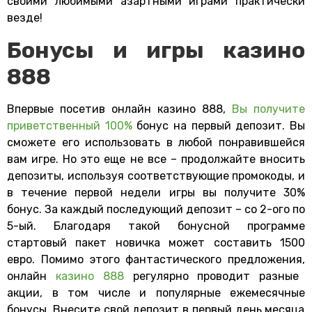
своими любимыми азартными играми практически
везде!
Бонусы и игры казино
888
Впервые посетив
онлайн казино 888,
Вы получите
приветственный 100%
бонус на первый депозит. Вы
сможете его использовать в любой понравившейся
вам игре. Но это еще не все – продолжайте вносить
депозиты, используя соответствующие промокоды, и
в течение первой недели игры вы получите 30%
бонус. За каждый последующий депозит – со 2-ого по
5-ый. Благодаря такой бонусной программе
стартовый пакет новичка может составить 1500
евро. Помимо этого фантастического предложения,
онлайн
казино 888
регулярно проводит разные
акции,
в том числе и популярные
ежемесячн
ые
бонусы. Внесите свой депозит в первый день месяца