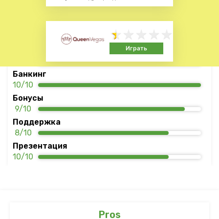
Играть
Игра
10/10
10
Банкинг
10/10
10
Бонусы
9/10
9
Поддержка
8/10
8
Презентация
10/10
8
Pros