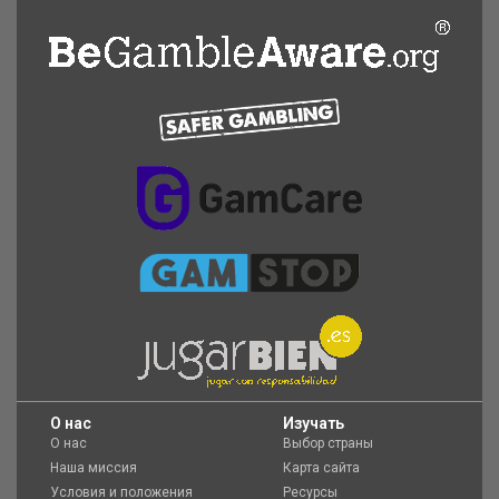
O нас
Изучать
О нас
Выбор страны
Наша миссия
Карта сайта
Условия и положения
Ресурсы