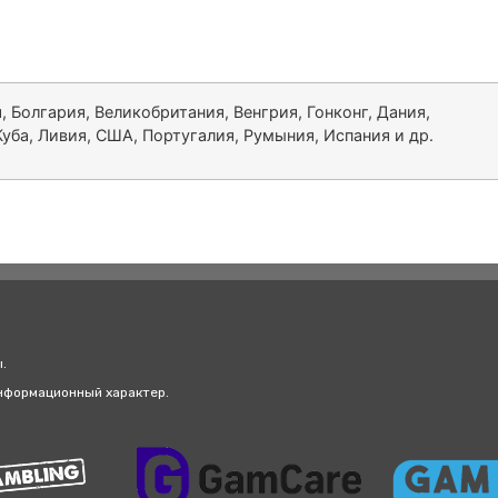
, Болгария, Великобритания, Венгрия, Гонконг, Дания,
Куба, Ливия, США, Португалия, Румыния, Испания и др.
.
информационный характер.