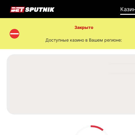
Кази
Закрыто
Доступные казино в Вашем регионе: