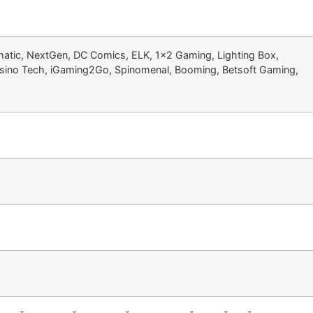
matic, NextGen, DC Comics, ELK, 1×2 Gaming, Lighting Box,
Casino Tech, iGaming2Go, Spinomenal, Booming, Betsoft Gaming,