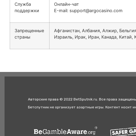
Служба
Онлайн-чат
поддержки
Е-mail:
support@argocasino.com
Запрещенные
Афганистан, Албания, Алжир, Бельгия
страны
Израиль, Ирак, Иран, Канада, Китай, 
Авторские права © 2022 BetSputnik.ru. Все права защищены
Бетспутник не организует азартные игры. Контент носит 