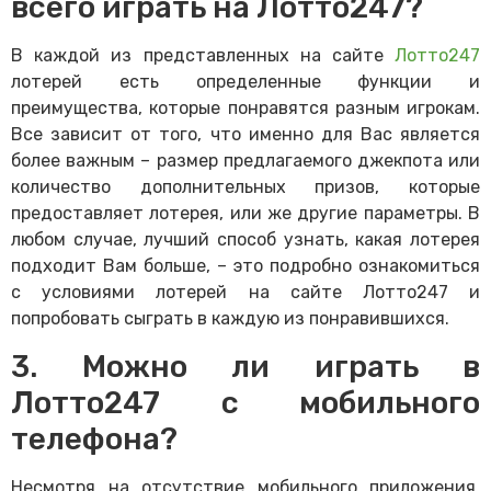
всего играть на Лотто247?
В каждой из представленных на сайте
Лотто247
лотерей есть определенные функции и
преимущества, которые понравятся разным игрокам.
Все зависит от того, что именно для Вас является
более важным – размер предлагаемого джекпота или
количество дополнительных призов, которые
предоставляет лотерея, или же другие параметры. В
любом случае, лучший способ узнать, какая лотерея
подходит Вам больше, – это подробно ознакомиться
с условиями лотерей на сайте Лотто247 и
попробовать сыграть в каждую из понравившихся.
3. Можно ли играть в
Лотто247 с мобильного
телефона?
Несмотря на отсутствие мобильного приложения,