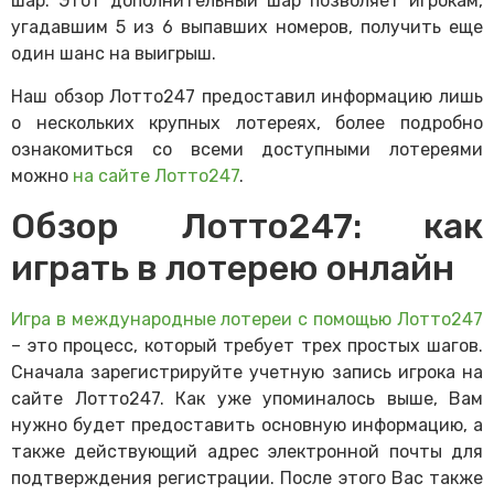
шар. Этот дополнительный шар позволяет игрокам,
угадавшим 5 из 6 выпавших номеров, получить еще
один шанс на выигрыш.
Наш обзор Лоттo247 предоставил информацию лишь
о нескольких крупных лотереях, более подробно
ознакомиться со всеми доступными лотереями
можно
на сайте Лотто247
.
Обзор Лоттo247: как
играть в лотерею онлайн
Игра в международные лотереи с помощью Лотто247
– это процесс, который требует трех простых шагов.
Сначала зарегистрируйте учетную запись игрока на
сайте Лотто247. Как уже упоминалось выше, Вам
нужно будет предоставить основную информацию, а
также действующий адрес электронной почты для
подтверждения регистрации. После этого Вас также