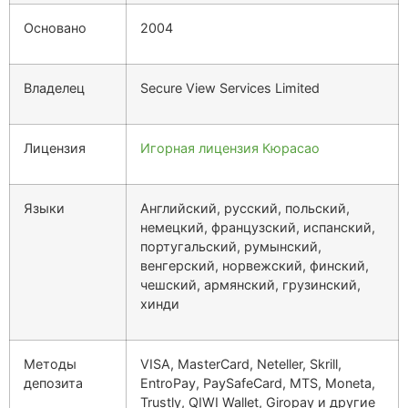
Основано
2004
Владелец
Secure View Services Limited
Лицензия
Игорная лицензия Кюрасао
Языки
Английский, русский, польский,
немецкий, французский, испанский,
португальский, румынский,
венгерский, норвежский, финский,
чешский, армянский, грузинский,
хинди
Методы
VISA, MasterCard, Neteller, Skrill,
депозита
EntroPay, PaySafeCard, MTS, Moneta,
Trustly, QIWI Wallet, Giropay и другие