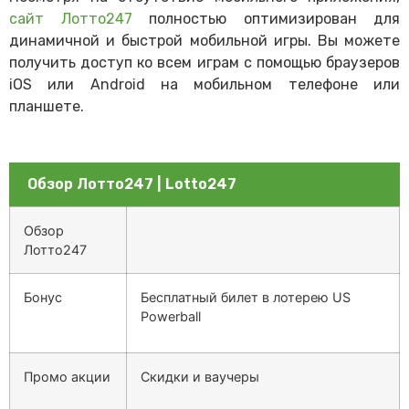
сайт Лотто247
полностью оптимизирован для
динамичной и быстрой мобильной игры. Вы можете
получить доступ ко всем играм с помощью браузеров
iOS или Android на мобильном телефоне или
планшете.
Обзор Лоттo247 | Lotto247
Обзор
Лоттo247
Бонус
Бесплатный билет в лотерею US
Powerball
Промо акции
Скидки и ваучеры