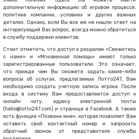
дополнительную информацию об игровом процессе,
политике компании, условиях и других важных
деталях. Однако, если Вы все же не нашли ответ на
интересующий Вас вопрос, всегда можно обратиться
в службу поддержки клиентов.
Стоит отметить, что доступ к разделам «Свяжитесь
с нами» и «Мгновенная помощь» имеют только
зарегистрированные пользователи. Это означает,
что прежде чем Вы сможете задать какие-либо
вопросы об услугах, предлагаемых Лотто247, Вам
необходимо создать учетную запись игрока. После
входа в систему Вам предоставляется доступ к
онлайн чату, адресу электронной почты
(
hello@lotto247.com
) и странице в Facebook. А также
есть функция «Позвони мне», которая позволяет Вам
оставить свой контактный номер и запросить
обратный звонок от представителя службы
поддержки.