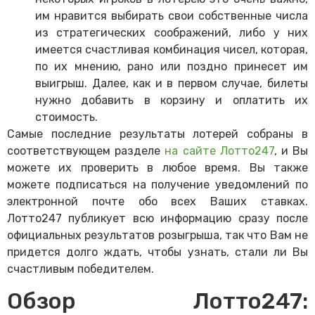
им нравится выбирать свои собственные числа
из стратегических соображений, либо у них
имеется счастливая комбинация чисел, которая,
по их мнению, рано или поздно принесет им
выигрыш. Далее, как и в первом случае, билеты
нужно добавить в корзину и оплатить их
стоимость.
Самые последние результаты лотерей собраны в
соответствующем разделе
на сайте Лотто247
, и Вы
можете их проверить в любое время. Вы также
можете подписаться на получение уведомлений по
электронной почте обо всех Ваших ставках.
Лотто247 публикует всю информацию сразу после
официальных результатов розыгрыша, так что Вам не
придется долго ждать, чтобы узнать, стали ли Вы
счастливым победителем.
Обзор Лоттo247: