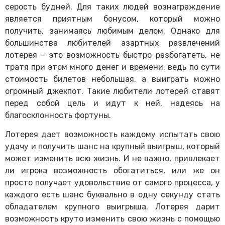
серость будней. Для таких людей вознаграждение
является приятным бонусом, который можно
получить, занимаясь любимым делом. Однако для
большинства любителей азартных развлечений
лотерея – это возможность быстро разбогатеть, не
тратя при этом много денег и времени, ведь по сути
стоимость билетов небольшая, а выиграть можно
огромный джекпот. Такие любители лотерей ставят
перед собой цель и идут к ней, надеясь на
благосклонность фортуны.
Лотерея дает возможность каждому испытать свою
удачу и получить шанс на крупный выигрыш, который
может изменить всю жизнь. И не важно, привлекает
ли игрока возможность обогатиться, или же он
просто получает удовольствие от самого процесса, у
каждого есть шанс буквально в одну секунду стать
обладателем крупного выигрыша. Лотерея дарит
возможность круто изменить свою жизнь с помощью