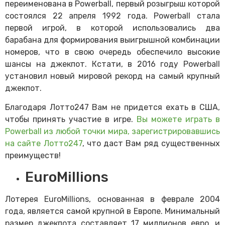
переименована в Powerball, первый розыгрыш которой
состоялся 22 апреля 1992 года. Powerball стала
первой игрой, в которой использовались два
барабана для формирования выигрышной комбинации
номеров, что в свою очередь обеспечило высокие
шансы на джекпот. Кстати, в 2016 году Powerball
установил новый мировой рекорд на самый крупный
джекпот.
Благодаря Лотто247 Вам не придется ехать в США,
чтобы принять участие в игре.
Вы можете играть в
Powerball из любой точки мира, зарегистрировавшись
на сайте Лотто247
, что даст Вам ряд существенных
преимуществ!
EuroMillions
Лотерея EuroMillions, основанная в феврале 2004
года, является самой крупной в Европе. Минимальный
размер джекпота составляет 17 миллионов евро, и