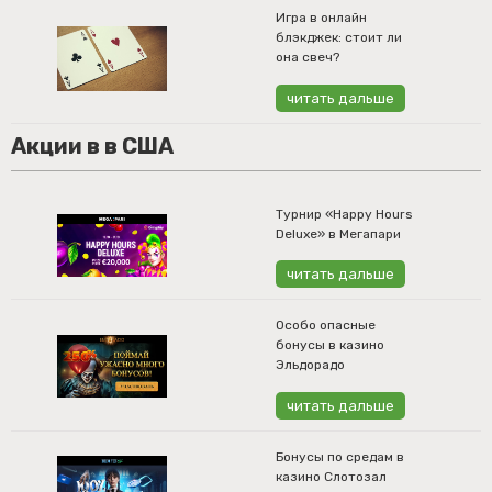
Игра в онлайн
блэкджек: стоит ли
она свеч?
читать дальше
Акции в в США
Турнир «Happy Hours
Deluxe» в Мегапари
читать дальше
Особо опасные
бонусы в казино
Эльдорадо
читать дальше
Бонусы по средам в
казино Слотозал