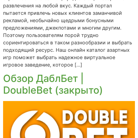
развлечения на любой вкус. Каждый портал
пытается привлечь новых клиентов заманчивой
рекламой, необычайно щедрыми бонусными
предложениями, джекпотами и многим другим.
Поэтому пользователям порой трудно
сориентироваться в таком разнообразии и выбрать
подходящий ресурс. Наш онлайн каталог азартных
игр поможет выбрать надежное виртуальное
игровое заведение, которое […]
Обзор ДаблБет |
DoubleBet (закрыто)