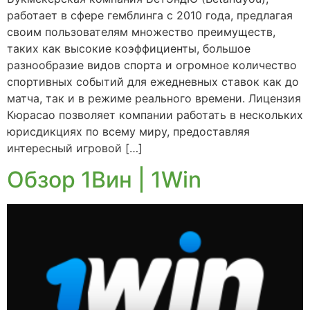
работает в сфере гемблинга с 2010 года, предлагая
своим пользователям множество преимуществ,
таких как высокие коэффициенты, большое
разнообразие видов спорта и огромное количество
спортивных событий для ежедневных ставок как до
матча, так и в режиме реального времени. Лицензия
Кюрасао позволяет компании работать в нескольких
юрисдикциях по всему миру, предоставляя
интересный игровой […]
Обзор 1Вин | 1Win