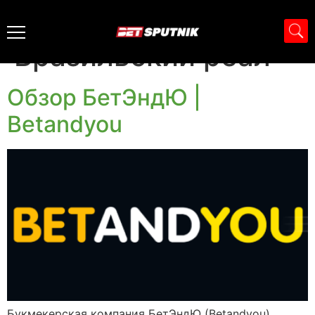
Currency:
Бразильский реал
Обзор БетЭндЮ |
Betandyou
Букмекерская компания БетЭндЮ (Betandyou),