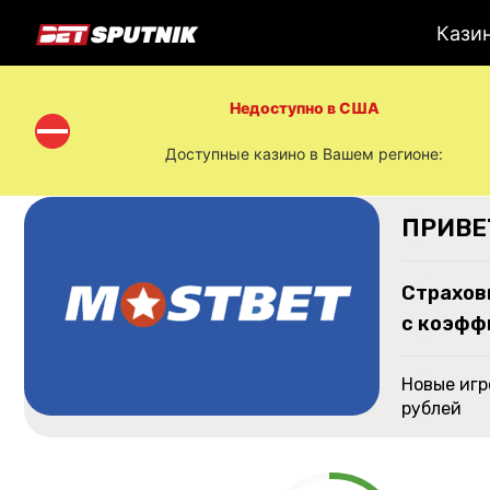
Кази
Недоступно в США
Доступные казино в Вашем регионе:
ПРИВЕ
Страхов
с коэфф
Новые игр
рублей