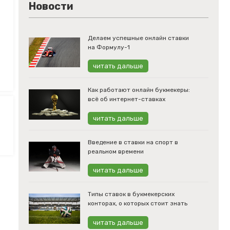
Новости
Делаем успешные онлайн ставки
на Формулу-1
читать дальше
Как работают онлайн букмекеры:
всё об интернет-ставках
читать дальше
Введение в ставки на спорт в
реальном времени‍
читать дальше
Типы ставок в букмекерских
конторах, о которых стоит знать
читать дальше