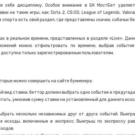
я себя дисциплину. Особое внимание в БК МостБет уделяет
 на такие игры, как: Dota 2, CS:GO, League of Legends, Valora
ов спорта есть свой раздел, где представлены скачки, собачьи бе
ах в реальном времени, представленных в разделе «Live». Дан
дложений можно отфильтровать по времени, выбрав событие
айв доступна только зарегистрированным пользователям.
торые можно совершить на сайте букмекера:
й вид ставки, беттор должен выбрать одно событие и предугад
итать, умножив сумму ставки на установленный для данного исх
брать несколько независимых друг от друга событий. Выигра
се исходы, включенные в экспресс. Выигрыш по экспрессу рав
сходов.