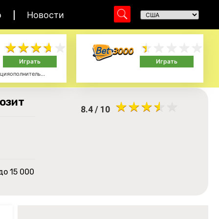
о
Новости
Играть
Играть
Дополнительная акцияополнительный бонус
каждую неделю
позит
8.4 / 10
до 15 000