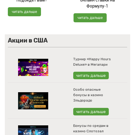
Формулу-1
читать дальше
читать дальше
Акции в США
Турнир «Happy Hours
Deluxe» в Мегапари
читать дальше
Особо опасные
бонусы в казино
Эльдорадо
читать дальше
Бонусы по средам в
казино Слотозал