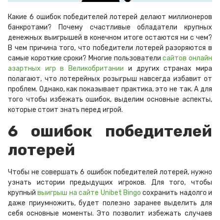
Какие 6 ошибок победителей лотерей делают миллионеров
банкротами? Почему счастливые обладатели крупных
денежных выигрышей в конечном итоге остаются ни с чем?
В чем причина того, что победители лотерей разоряются в
самые короткие сроки? Многие пользователи
сайтов онлайн
азартных игр в Великобритании
и других странах мира
полагают, что лотерейных розыгрыш навсегда избавит от
проблем. Однако, как показывает практика, это не так. А для
того чтобы избежать ошибок, выделим основные аспекты,
которые стоит знать перед игрой.
6 ошибок победителей
лотерей
Чтобы не совершать 6 ошибок победителей лотерей, нужно
узнать истории предыдущих игроков. Для того, чтобы
крупный
выигрыш на сайте Unibet Bingo
сохранить надолго и
даже приумножить, будет полезно заранее выделить для
себя основные моменты. Это позволит избежать случаев