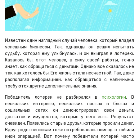
Известен один наглядный случай человека, который владел
успешным бизнесом. Так, однажды он решил испытать
судьбу, которая ему улыбнулась, и он выиграл в лотерею.
Казалось бы, этот человек, в силу своей работы, точно
знает, как обращаться с деньгами. Однако все оказалось не
так, как хотелось бы. Его жизнь стала несчастной. Так, даже
располагая информацией, как обращаться с наличными,
требуются другие дополнительные знания.
Победитель лотереи не разбирался в
психологии
. В
нескольких интервью, нескольких постах в блогах и
социальных сетях он демонстрировал свои деньги,
достаток и имущество, которые у него есть. Результат
очевиден. Появились старые друзья, которые просили денег.
Вдруг родственникам тоже потребовалась помощь с той или
иной операцией. Вот почему победители лотерей часто