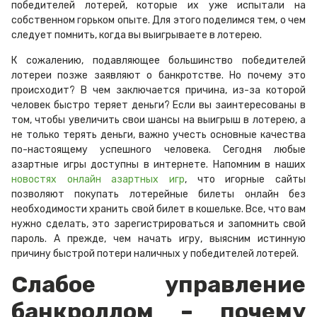
победителей лотерей, которые их уже испытали на
собственном горьком опыте. Для этого поделимся тем, о чем
следует помнить, когда вы выигрываете в лотерею.
К сожалению, подавляющее большинство победителей
лотереи позже заявляют о банкротстве. Но почему это
происходит? В чем заключается причина, из-за которой
человек быстро теряет деньги? Если вы заинтересованы в
том, чтобы увеличить свои шансы на выигрыш в лотерею, а
не только терять деньги, важно учесть основные качества
по-настоящему
успешного человека
. Сегодня любые
азартные игры доступны в интернете. Напомним в наших
новостях онлайн азартных игр
, что игорные сайты
позволяют покупать лотерейные билеты онлайн без
необходимости хранить свой билет в кошельке. Все, что вам
нужно сделать, это зарегистрироваться и запомнить свой
пароль. А прежде, чем начать игру, выясним истинную
причину быстрой потери наличных у победителей лотерей.
Слабое управление
банкроллом – почему