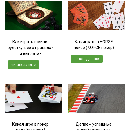
Как играть в мини-
Как играть в HORSE
рулетку: всё о правилах
покер (ХОРСЕ покер)
и выплатах
читать дальше
читать дальше
Какая игра в покер
Делаем успешные
подойдет вам?
онлайн ставки на