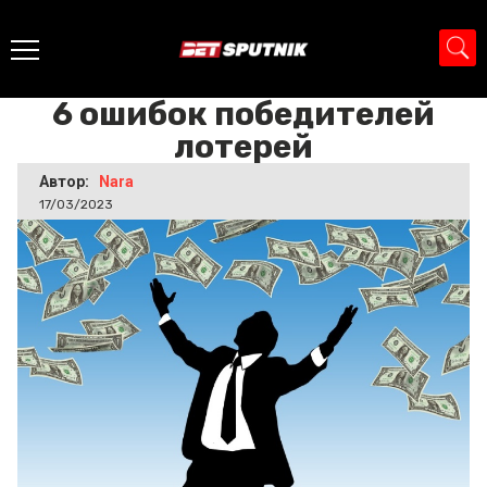
Главная
>
Новости
>
6 ошибок победителей лотерей
6 ошибок победителей
лотерей
Автор:
Nara
17/03/2023