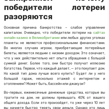
победители лотереи
разоряются
Основная причина банкротства – слабое управление
капиталом. Очевидно, что победители лотереи на
сайтах
онлайн казино в Великобритании
или любых других уголках
планеты не являются профессиональными финансистами.
Во многих случаях игроки, приобретающие лотерейные
билеты, являются людьми с низким доходом. Это означает,
что у них действительно нет опыта обращения с большой
суммой денег. Более того, они быстро получат иллюзию
богатства. Первое, что каждый делает, — это покупает дом.
Но какой тип дома лучше всего купить? Будет ли у него
большой гараж, несколько этажей с интернетом и
отоплением? Может быть, бассейн или джакузи?
Во-первых, ежемесячные денежные средства, которые вы
тратите на дом, не должны превышать 40% от вашего
общего дохода. Если это произойдет, то уже через 10 лет
вы начнете быстро терять свои деньги. Однако это лишь