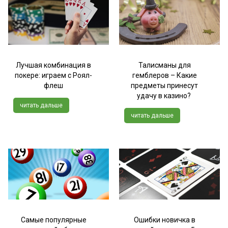
Лучшая комбинация в
Талисманы для
покере: играем с Роял-
гемблеров – Какие
флеш
предметы принесут
удачу в казино?
читать дальше
читать дальше
Самые популярные
Ошибки новичка в