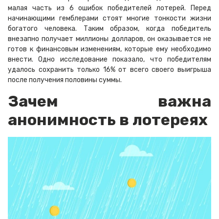
малая часть из 6 ошибок победителей лотерей. Перед
начинающими гемблерами стоят многие тонкости жизни
богатого человека.
Таким образом, когда победитель
внезапно получает миллионы долларов, он оказывается не
готов к финансовым изменениям, которые ему необходимо
внести. Одно исследование показало, что победителям
удалось сохранить только 16% от всего своего выигрыша
после получения половины суммы.
Зачем важна
анонимность в лотереях