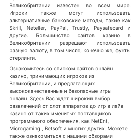
Великобритании известен во всем мире.
Игроки также могут использовать
альтернативные банковские методы, такие как
Skrill, Neteller, PayPal, Trustly, Paysafecard и
другие. Большинство сайтов казино в
Великобритании разрешают использовать
разную валюту, в том числе, конечно же, фунты
стерлинги.
Ознакомьтесь со списком сайтов онлайн
казино, принимающих игроков из
Великобритании, и предлагающих
высококачественные и безопасные игры
онлайн. Здесь Вас ждет широкий выбор
развлечений от слот аппаратов до игр в лайв
казино от таких именитых поставщиков
программного обеспечения, как NetEnt,
Microgaming , Betsoft и многих других. Можете
также ознакомиться с нашими обзорами