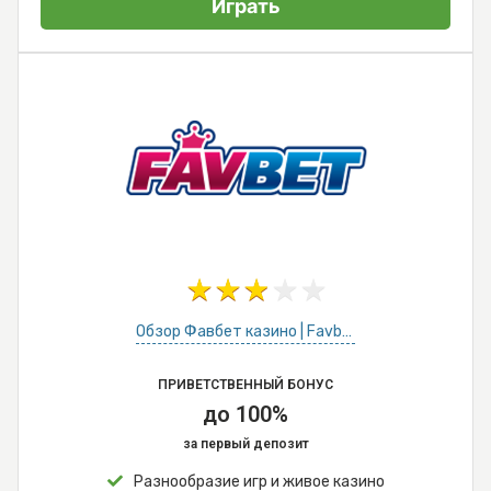
Играть
Обзор Фавбет казино | Favbet Casino (не рекомендуем)
ПРИВЕТСТВЕННЫЙ БОНУС
до 100%
за первый депозит
Разнообразие игр и живое казино