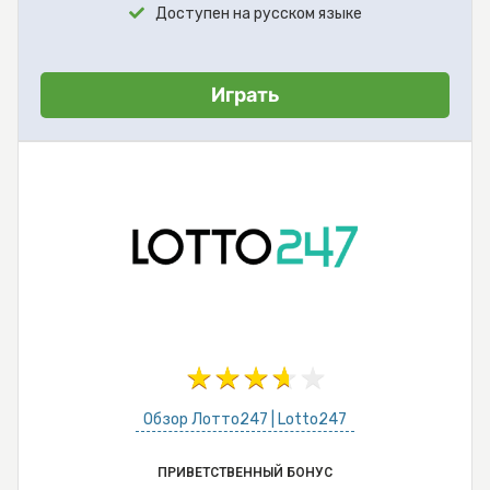
Доступен на русском языке
Играть
Обзор Лоттo247 | Lotto247
ПРИВЕТСТВЕННЫЙ БОНУС