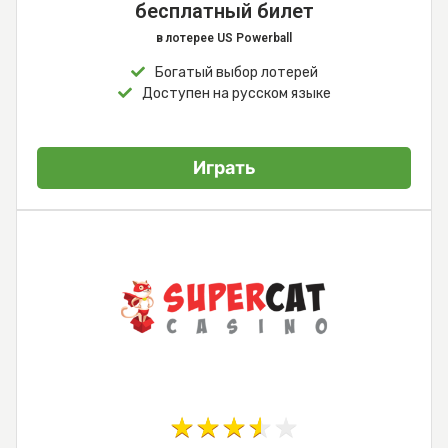
бесплатный билет
в лотерее US Powerball
Богатый выбор лотерей
Доступен на русском языке
Играть