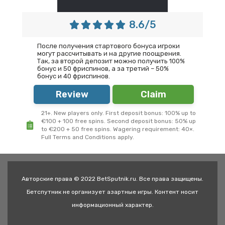
8.6/5





После получения стартового бонуса игроки
могут рассчитывать и на другие поощрения.
Так, за второй депозит можно получить 100%
бонус и 50 фриспинов, а за третий – 50%
бонус и 40 фриспинов.
Review
Claim
21+. New players only. First deposit bonus: 100% up to
€100 + 100 free spins. Second deposit bonus: 50% up
to €200 + 50 free spins. Wagering requirement: 40×.
Full Terms and Conditions apply.
Авторские права © 2022 BetSputnik.ru. Все права защищены.
Бетспутник не организует азартные игры. Контент носит
информационный характер.