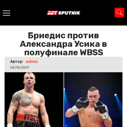
Главная
>
Новости
>
Бриедис против Александра Усика в
полуфинале WBSS
Бриедис против
Александра Усика в
полуфинале WBSS
Автор:
admin
02/10/2017