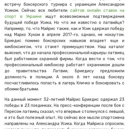
встречу боксерского турнира с украинцем Александром
Усиком. Сейчас все любители
сайтов онлайн ставок на
спорт в Украине
ищут всевозможные подтверждения
будущей победе Усика. Но что же известно о латвийце?
Например, то, что Майрис также, как и Усик одержал победу
над Марко Хуком в апреле 2017-го, однако, не нокаутом.
Бриедис помимо боксерских навыков владеет еще и
кикбоксингом, что станет преимуществом. Наш каталог
выяснил, что до начала профессиональной карьеры латвиец
был работником охранной фирмы. Когда вести о том, что
профессиональный кикбоксер работает охранником дошли
до правительства Латвии, Бриедису предложили
должность в полиции. А около 6 лет назад боксеру
посчастливилось попасть в лагерь Кличко и боксировать с
обоими братьями.
На данный момент 32-летний Майрис Бриедис одержал 23
победы в 23 поединках. На пресс-конференции после боя с
Пересом латвиец сказал, что впервые столкнулся с левшой,
и это был полезный опыт. Но сейчас все мысли спортсмена
направлены на Александра Усика. Когда Майриса спросили,