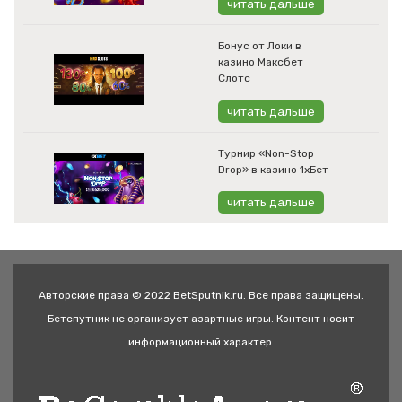
читать дальше
Бонус от Локи в
казино Максбет
Слотс
читать дальше
Турнир «Non-Stop
Drop» в казино 1хБет
читать дальше
Авторские права © 2022 BetSputnik.ru. Все права защищены.
Бетспутник не организует азартные игры. Контент носит
информационный характер.