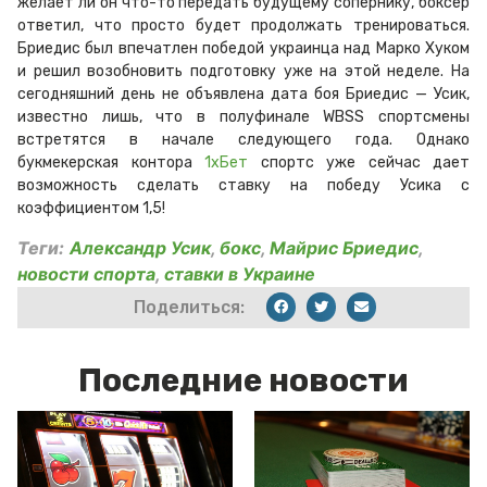
желает ли он что-то передать будущему сопернику, боксер
ответил, что просто будет продолжать тренироваться.
Бриедис был впечатлен победой украинца над Марко Хуком
и решил возобновить подготовку уже на этой неделе. На
сегодняшний день не объявлена дата боя Бриедис — Усик,
известно лишь, что в полуфинале WBSS спортсмены
встретятся в начале следующего года. Однако
букмекерская контора
1хБет
спортс уже сейчас дает
возможность сделать ставку на победу Усика с
коэффициентом 1,5!
Теги:
Александр Усик
,
бокс
,
Майрис Бриедис
,
новости спорта
,
ставки в Украине
Поделиться:
Последние новости