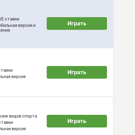
VE ставки
Играть
обильная версия и
жение
ставки
Играть
льная версия
зие видов спорта
Играть
 ставки
льная версия