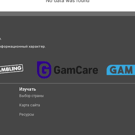
No data was found
.
информационный характер.
Изучать
Выбор страны
Карта сайта
Ресурсы