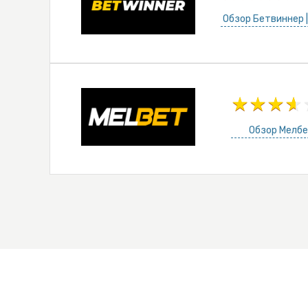
Обзор Бетвиннер |
Обзор Мелбет
Our favorite Ставки tab