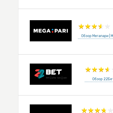
Обзор Мегапари | M
Обзор 22Бет