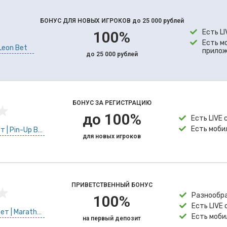
БОНУС ДЛЯ НОВЫХ ИГРОКОВ до 25 000 рублей
Есть LI
100%
Есть м
Leon Bet
прило
до 25 000 рублей
БОНУС ЗА РЕГИСТРАЦИЮ
до 100%
Есть LIVE 
Есть моби
Обзор Пин-Ап Бет | Pin-Up Bet
для новых игроков
ПРИВЕТСТВЕННЫЙ БОНУС
Разнообра
100%
Есть LIVE
Обзор Марафонбет | Marathonbet
Есть моби
на первый депозит