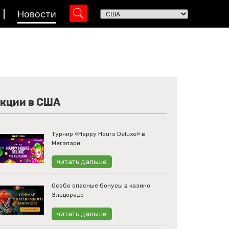
Новости
кции в США
Турнир «Happy Hours Deluxe» в
Мегапари
читать дальше
Особо опасные бонусы в казино
Эльдорадо
читать дальше