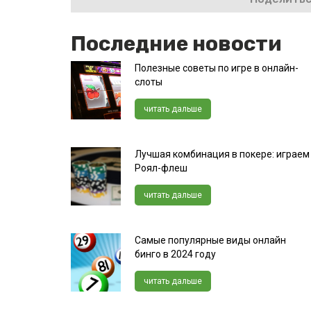
Последние новости
Полезные советы по игре в онлайн-
слоты
читать дальше
Лучшая комбинация в покере: играем
Роял-флеш
читать дальше
Самые популярные виды онлайн
бинго в 2024 году
читать дальше