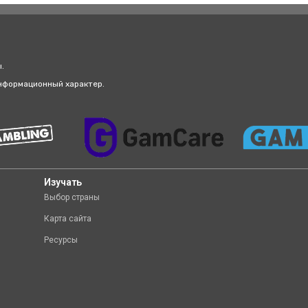
.
информационный характер.
Изучать
Выбор страны
Карта сайта
Ресурсы