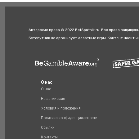
Авторские права © 2022 BetSputnik.ru. Все права защищены
Бетспутник не организует азартные игры. Контент носит 
O нас
О нас
Наша миссия
Условия и положения
Политика конфиденциальности
Ссылки
Контакты