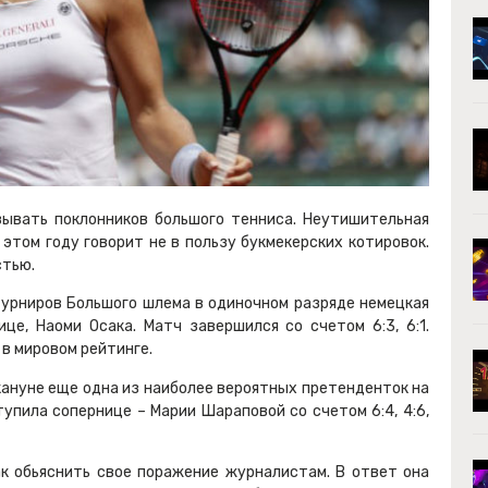
ывать поклонников большого тенниса. Неутишительная
этом году говорит не в пользу букмекерских котировок.
стью.
турниров Большого шлема в одиночном разряде немецкая
це, Наоми Осака. Матч завершился со счетом 6:3, 6:1.
 в мировом рейтинге.
кануне еще одна из наиболее вероятных претенденток на
упила сопернице – Марии Шараповой со счетом 6:4, 4:6,
ак обьяснить свое поражение журналистам. В ответ она