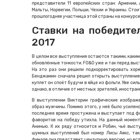
представители 11 европейских стран: Армении, 
Мальты, Норвегии, Польши, Чехии и Украины. Ст
прошлогодняя участница этой страны на конкурсе
Ставки на победите
2017
В целом все выступления остаются такими, каким
обновлённые тонкости. FO&O уже и так перед выс
На это раз они решили подкорректировать хор
Бенджамин сначала решил открыть выступление, 
куплет он споёт будучи в яйце из фольги. Уве си
однако, в отличие от местных зрителей, иностран
В выступлении Виктории графические изображе
образ мужчины. Помимо этого, у неё было усилен
последнее время простужена и выступает под фо
фаворитов на победу утихла. На данный момент
Анинью. К их ряду относится и Робин, чьё выс
шумных выступлений был номер Лисы Аякс, так 
финале она представит цензурную версию, но ес