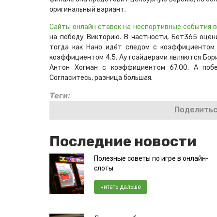
оригинальный вариант.
Сайты онлайн ставок на неспортивные события 
на победу Викторию. В частности, Бет365 оце
тогда как Нано идёт следом с коэффициентом 
коэффициентом 4.5. Аутсайдерами являются Борис 
Антон Хогман с коэффициентом 67.00. А поб
Согласитесь, разница большая.
Теги:
Поделитьс
Последние новости
Полезные советы по игре в онлайн-
слоты
читать дальше