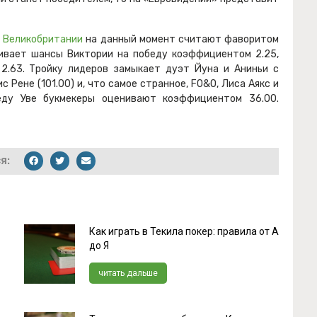
в Великобритании
на данный момент считают фаворитом
нивает шансы Виктории на победу коэффициентом 2.25,
2.63. Тройку лидеров замыкает дуэт Йуна и Аниньи с
Рене (101.00) и, что самое странное, FO&O, Лиса Аякс и
еду Уве букмекеры оценивают коэффициентом 36.00.
я:
Как играть в Текила покер: правила от А
до Я
читать дальше