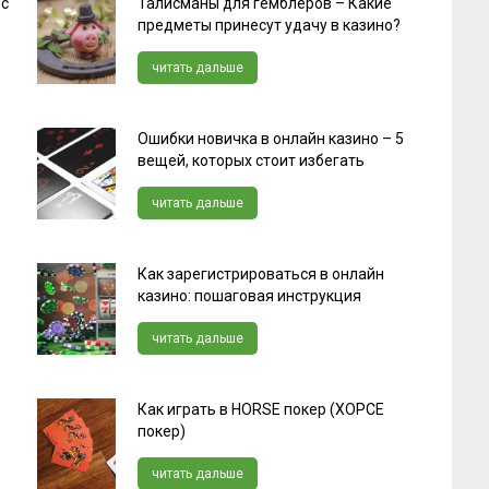
 с
Талисманы для гемблеров – Какие
предметы принесут удачу в казино?
читать дальше
Ошибки новичка в онлайн казино – 5
вещей, которых стоит избегать
читать дальше
Как зарегистрироваться в онлайн
казино: пошаговая инструкция
читать дальше
Как играть в HORSE покер (ХОРСЕ
покер)
читать дальше