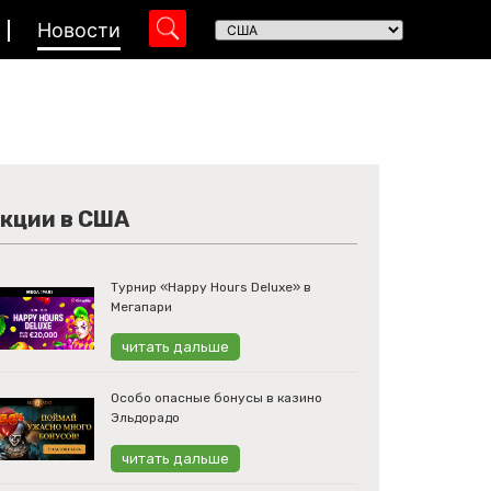
Новости
кции в США
Турнир «Happy Hours Deluxe» в
Мегапари
читать дальше
Особо опасные бонусы в казино
Эльдорадо
читать дальше