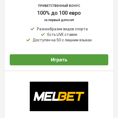
ПРИВЕТСТВЕННЫЙ БОНУС
100% до 100 евро
за первый депозит
Разнообразие видов спорта
Есть LIVE ставки
Доступен на 50 с лишним языках
Играть