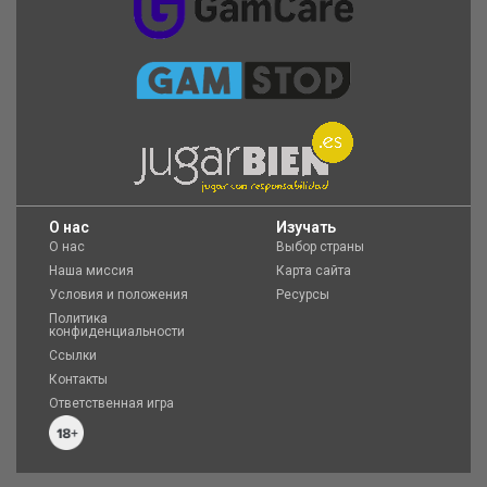
O нас
Изучать
О нас
Выбор страны
Наша миссия
Карта сайта
Условия и положения
Ресурсы
Политика
конфиденциальности
Ссылки
Контакты
Ответственная игра