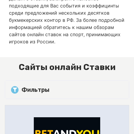
подходящие для Вас события и коэффицинты
среди предложений нескольких десятков
букмекерских контор в РФ. За более подробной
информацией обратитесь к нашим обзорам
сайтов онлайн ставок на спорт, принимающих
игроков из России.
Сайты онлайн Ставки
Фильтры