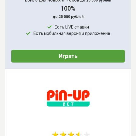
БОНУС ДЛЯ НОВЫХ ИГРОКОВ до 25 000 рублей
100%
до 25 000 рублей
Есть LIVE ставки
Есть мобильная версия и приложение
Играть