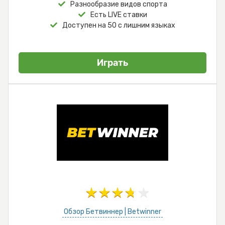
Разнообразие видов спорта
Есть LIVE ставки
Доступен на 50 с лишним языках
Играть
Обзор Бетвиннер | Betwinner