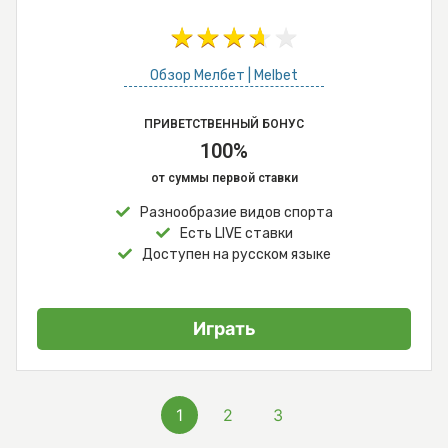
Обзор Мелбет | Melbet
ПРИВЕТСТВЕННЫЙ БОНУС
100%
от суммы первой ставки
Разнообразие видов спорта
Есть LIVE ставки
Доступен на русском языке
Играть
1
2
3