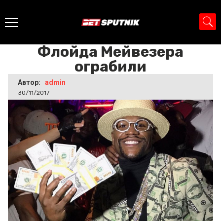
Главная
>
Новости
>
Флойда Мейвезера ограбили
Флойда Мейвезера
ограбили
Автор:
admin
30/11/2017