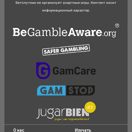
Бетспутник не организует азартные игры. Контент носит
информационный характер.
O нас
Изучать