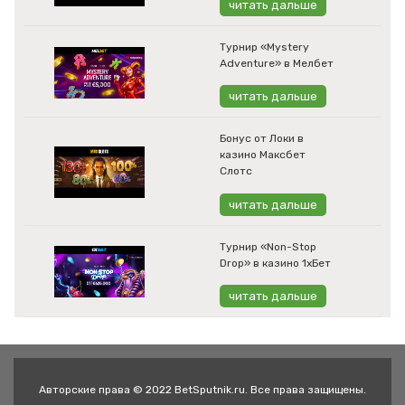
читать дальше
Турнир «Mystery
Adventure» в Мелбет
читать дальше
Бонус от Локи в
казино Максбет
Слотс
читать дальше
Турнир «Non-Stop
Drop» в казино 1хБет
читать дальше
Авторские права © 2022 BetSputnik.ru. Все права защищены.