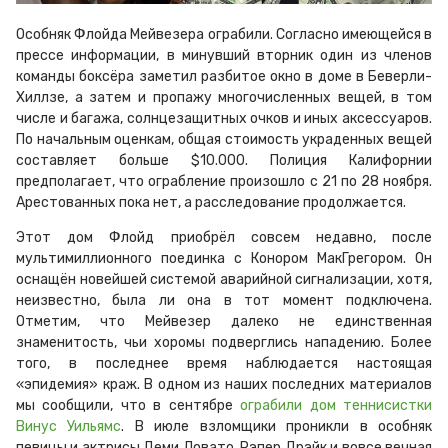
Особняк Флойда Мейвезера ограбили. Согласно имеющейся в
прессе информации, в минувший вторник один из членов
команды боксёра заметил разбитое окно в доме в Беверли-
Хиллзе, а затем и пропажу многочисленных вещей, в том
числе и багажа, солнцезащитных очков и иных аксессуаров.
По начальным оценкам, общая стоимость украденных вещей
составляет больше $10.000. Полиция Калифорнии
предполагает, что ограбление произошло с 21 по 28 ноября.
Арестованных пока нет, а расследование продолжается.
Этот дом Флойд приобрёл совсем недавно, после
мультимиллионного поединка с Конором МакГрегором. Он
оснащён новейшей системой аварийной сигнализации, хотя,
неизвестно, была ли она в тот момент подключена.
Отметим, что Мейвезер далеко не единственная
знаменитость, чьи хоромы подверглись нападению. Более
того, в последнее время наблюдается настоящая
«эпидемия» краж. В одном из наших последних материалов
мы сообщили, что в сентябре
ограбили дом теннисистки
Винус Уильямс
. В июле взломщики проникли в особняк
певицы и актрисы Деми Ловато. Рэпер Дрэйк и вовсе вечная