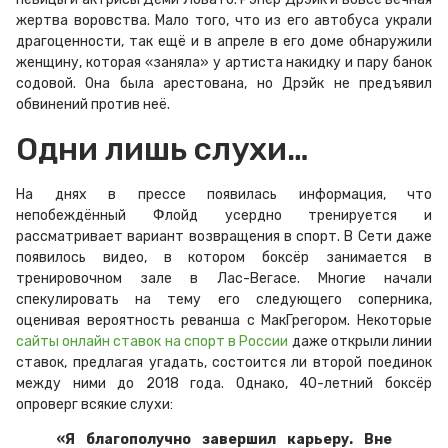
жертва воровства. Мало того, что из его автобуса украли
драгоценности, так ещё и в апреле в его доме обнаружили
женщину, которая «заняла» у артиста накидку и пару банок
содовой. Она была арестована, но Дрэйк не предъявил
обвинений против неё.
Одни лишь слухи…
На днях в прессе появилась информация, что
непобеждённый Флойд усердно тренируется и
рассматривает вариант возвращения в спорт. В Сети даже
появилось видео, в котором боксёр занимается в
тренировочном зале в Лас-Вегасе. Многие начали
спекулировать на тему его следующего соперника,
оценивая вероятность реванша с МакГрегором. Некоторые
сайты онлайн ставок на спорт в России
даже открыли линии
ставок, предлагая угадать, состоится ли второй поединок
между ними до 2018 года. Однако, 40-летний боксёр
опроверг всякие слухи:
«Я благополучно завершил карьеру. Вне