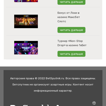
читать дальше
Бонус от Локи в
казино Максбет
Слотс
читать дальше
Турнир «Non-Stop
Drop» в казино 1хБет
читать дальше
Авторские права © 2022 BetSputnik.ru. Все права защищены.
Бетспутник не организует азартные игры. Контент носит
информационный характер.