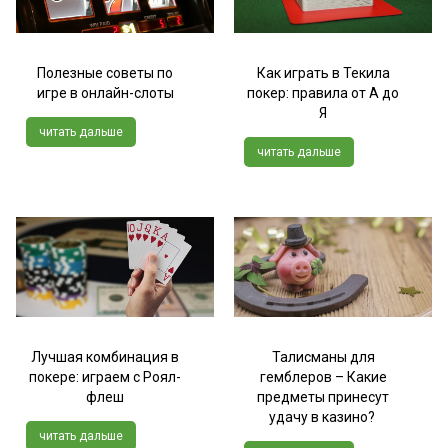
Полезные советы по
Как играть в Текила
игре в онлайн-слоты
покер: правила от А до
Я
читать дальше
читать дальше
Лучшая комбинация в
Талисманы для
покере: играем с Роял-
гемблеров – Какие
флеш
предметы принесут
удачу в казино?
читать дальше