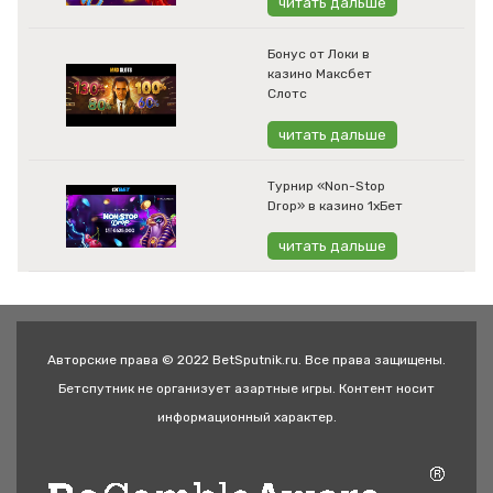
читать дальше
Бонус от Локи в
казино Максбет
Слотс
читать дальше
Турнир «Non-Stop
Drop» в казино 1хБет
читать дальше
Авторские права © 2022 BetSputnik.ru. Все права защищены.
Бетспутник не организует азартные игры. Контент носит
информационный характер.