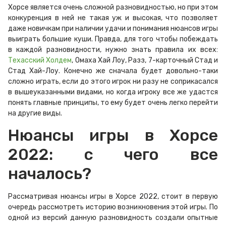
Хорсе является очень сложной разновидностью, но при этом
конкуренция в ней не такая уж и высокая, что позволяет
даже новичкам при наличии удачи и понимания нюансов игры
выиграть большие куши. Правда, для того чтобы побеждать
в каждой разновидности, нужно знать правила их всех:
Техасский Холдем
, Омаха Хай Лоу, Разз, 7-карточный Стад и
Стад Хай-Лоу. Конечно же сначала будет довольно-таки
сложно играть, если до этого игрок ни разу не соприкасался
в вышеуказанными видами, но когда игроку все же удастся
понять главные принципы, то ему будет очень легко перейти
на другие виды.
Нюансы игры в Хорсе
2022: с чего все
началось?
Рассматривая нюансы игры в Хорсе 2022, стоит в первую
очередь рассмотреть историю возникновения этой игры. По
одной из версий данную разновидность создали опытные