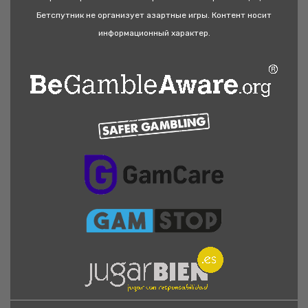
Бетспутник не организует азартные игры. Контент носит
информационный характер.