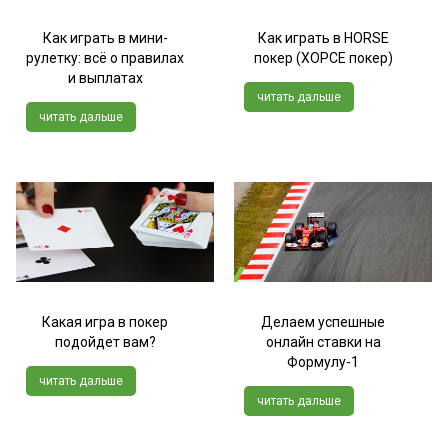
Как играть в мини-
Как играть в HORSE
рулетку: всё о правилах
покер (ХОРСЕ покер)
и выплатах
читать дальше
читать дальше
Какая игра в покер
Делаем успешные
подойдет вам?
онлайн ставки на
Формулу-1
читать дальше
читать дальше