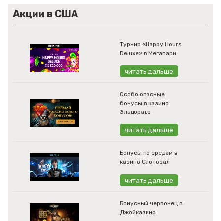
Акции в США
Турнир «Happy Hours
Deluxe» в Мегапари
читать дальше
Особо опасные
бонусы в казино
Эльдорадо
читать дальше
Бонусы по средам в
казино Слотозал
читать дальше
Бонусный червонец в
Джойказино