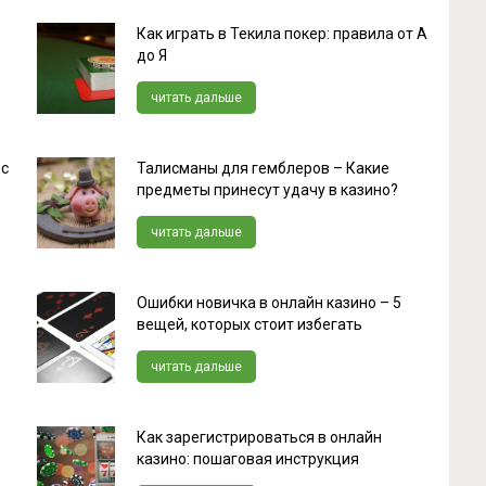
Как играть в Текила покер: правила от А
до Я
читать дальше
 с
Талисманы для гемблеров – Какие
предметы принесут удачу в казино?
читать дальше
Ошибки новичка в онлайн казино – 5
вещей, которых стоит избегать
читать дальше
Как зарегистрироваться в онлайн
казино: пошаговая инструкция