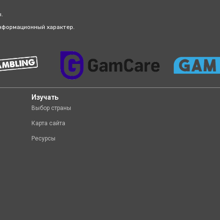
.
информационный характер.
Изучать
Выбор страны
Карта сайта
Ресурсы