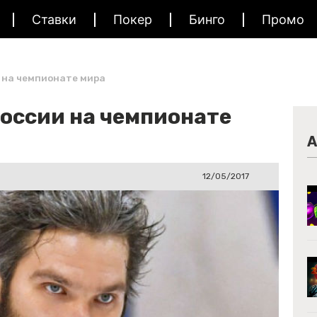
Ставки
Покер
Бинго
Промо
 на чемпионате мира
оссии на чемпионате
А
12/05/2017