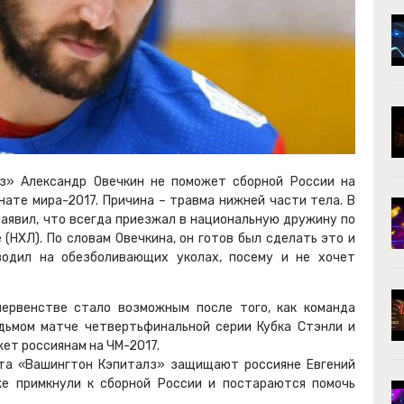
з» Александр Овечкин не поможет сборной России на
нате мира-2017. Причина – травма нижней части тела. В
заявил, что всегда приезжал в национальную дружину по
 (НХЛ). По словам Овечкина, он готов был сделать это и
водил на обезболивающих уколах, посему и не хочет
ервенстве стало возможным после того, как команда
едьмом матче четвертьфинальной серии Кубка Стэнли и
жет россиянам на ЧМ-2017.
ета «Вашингтон Кэпиталз» защищают россияне Евгений
е примкнули к сборной России и постараются помочь