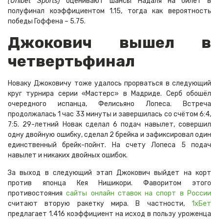
(Unibet Sports)
оценивают шансы Надаля на билет в
полуфинал коэффициентом 1.15, тогда как вероятность
победы Гоффена – 5.75.
Джокович вышел в
четвертьфинал
Новаку Джоковичу тоже удалось прорваться в следующий
круг турнира серии «Мастерс» в Мадриде. Серб обошёл
очередного испанца, Фелисьяно Лопеса. Встреча
продолжалась 1 час 33 минуты и завершилась со счётом 6:4,
7:5. 29-летний Новак сделал 6 подач навылет, совершил
одну двойную ошибку, сделал 2 брейка и зафиксировал один
единственный брейк-пойнт. На счету Лопеса 5 подач
навылет и никаких двойных ошибок.
За выход в следующий этап Джокович выйдет на корт
против японца Кея Нишикори. Фаворитом этого
противостояния
сайты онлайн ставок на спорт в России
считают вторую ракетку мира. В частности,
1хБет
предлагает 1.416 коэффициент на исход в пользу уроженца