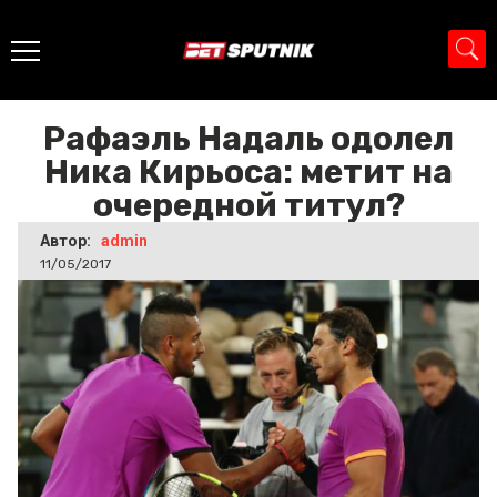
Главная
>
Новости
>
Рафаэль Надаль одолел Ника
Кирьоса: метит на очередной титул?
Рафаэль Надаль одолел
Ника Кирьоса: метит на
очередной титул?
Автор:
admin
11/05/2017