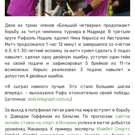
Двое из троих членов «Большой четвёрки» продолжают
борьбу за титул чемпиона турнира в Мадриде. В третьем
круге Рафаэль Надаль одолел Ника Кирьоса из Австралии.
Матч продолжался 1 час 12 минут и завершился со счётом
6:3, 6:1. 30-летний испанец за матч сумел сделать 5 подач
навылет, сделал одну двойную ошибку, уступил один гейм
на своей подаче и зафиксировал 5 брейков из 11-ти
возможных. Кирьос реализовал 3 подачи навылет и
допустил 4 двойных ошибок.
«Я сыграл намного лучше. Это стало большим шагом
вперёд», – высказался Рафа относительно своей победы.
(источник:
dailytelegraph.com.au
)
За выход в полуфинал пятая ракетка мира вступит в борьбу
с Давидом Гоффеном из Бельгии. По прогнозам
сайтов
онлайн ставок на спорт в Испании
успеха в матче добьётся
уроженец Манакора. К примеру эксперты
Юнибет Спортс