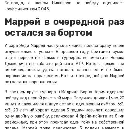
Белграда, а шансы Нишикори на победу оценивает
коэффициентом 3.045.
Маррей в очередной раз
остался за бортом
У сэра Энди Маррея наступила чёрная полоса сразу после
оглушительного успеха. В прошлом году британец сумел
стать первым не только в турнирах, но сместить Новака
Джоковича на таблице рейтинга ATP. Но как только год
сменился, всякая удача погасла, словно её и не было:
поражение за поражением. Вот и в очередной раз Маррей
остался вне соревнования.
В третьем круге турнира в Мадриде Борна Чорич одержал
победу над первой ракеткой мира. Поединок длился 1 час 20
минут и закончился в двух сетах с одинаковым счётом, 6:3,
6:3. 20-летний хорват сделал 3 подачи навылет, совершил
одну двойную ошибку, реализовал 4 брейк-пойнта из 8-ми
возможных, при этом проиграл один гейм на собственной
подаче. Маррей тоже реализовал 3 подачи навылет и