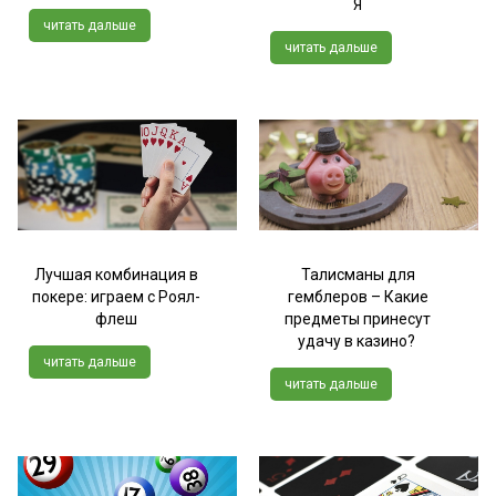
Я
читать дальше
читать дальше
Лучшая комбинация в
Талисманы для
покере: играем с Роял-
гемблеров – Какие
флеш
предметы принесут
удачу в казино?
читать дальше
читать дальше