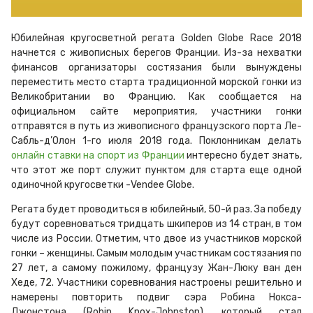
Юбилейная кругосветной регата Golden Globe Race 2018
начнется с живописных берегов Франции. Из-за нeхватки
финансов организаторы состязания были вынуждены
переместить место старта традиционной морской гонки из
Великобритании во Францию. Как сообщается на
официальном сайте мероприятия, участники гонки
отправятся в путь из живописного французского порта Ле-
Сабль-д’Олон 1-го июля 2018 года. Поклонникам делать
онлайн ставки на спорт из Франции
интересно будет знать,
что этот же порт служит пунктом для старта еще одной
одиночной кругосветки -Vendee Globe.
Регата будет проводиться в юбилейный, 50-й раз. За победу
будут соревноваться тридцать шкиперов из 14 стран, в том
числе из России. Отметим, что двое из участников морской
гонки – женщины. Самым молодым участникам состязания по
27 лет, а самому пожилому, французу Жан-Люку ван ден
Хеде, 72. Участники соревнования настроены решительно и
намерены повторить подвиг сэра
Робина Нокса-
Джонстона (Robin Knox-Johnston), который стал