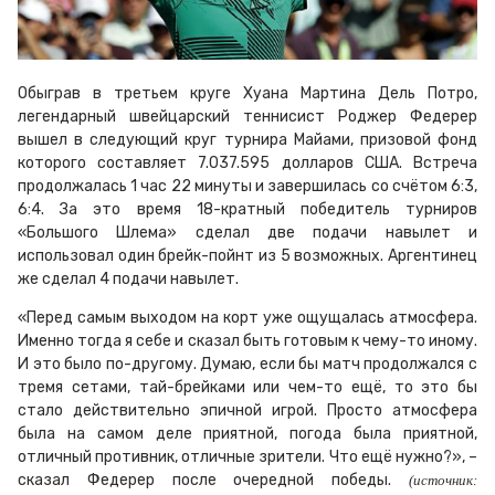
Обыграв в третьем круге Хуана Мартина Дель Потро,
легендарный швейцарский теннисист Роджер Федерер
вышел в следующий круг турнира Майами, призовой фонд
которого составляет 7.037.595 долларов США. Встреча
продолжалась 1 час 22 минуты и завершилась со счётом 6:3,
6:4. За это время 18-кратный победитель турниров
«Большого Шлема» сделал две подачи навылет и
использовал один брейк-пойнт из 5 возможных. Аргентинец
же сделал 4 подачи навылет.
«Перед самым выходом на корт уже ощущалась атмосфера.
Именно тогда я себе и сказал быть готовым к чему-то иному.
И это было по-другому. Думаю, если бы матч продолжался с
тремя сетами, тай-брейками или чем-то ещё, то это бы
стало действительно эпичной игрой. Просто атмосфера
была на самом деле приятной, погода была приятной,
отличный противник, отличные зрители. Что ещё нужно?», –
сказал Федерер после очередной победы.
(источник: