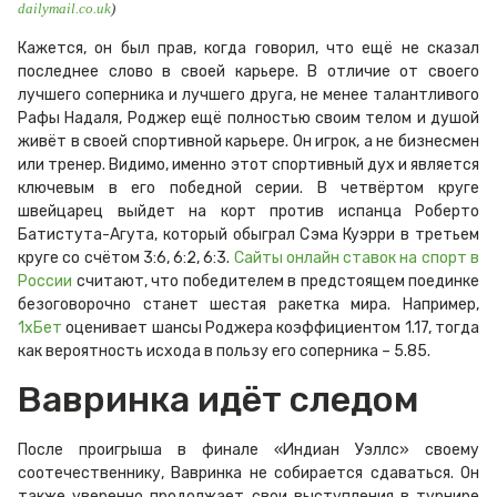
dailymail.co.uk
)
Кажется, он был прав, когда говорил, что ещё не сказал
последнее слово в своей карьере. В отличие от своего
лучшего соперника и лучшего друга, не менее талантливого
Рафы Надаля, Роджер ещё полностью своим телом и душой
живёт в своей спортивной карьере. Он игрок, а не бизнесмен
или тренер. Видимо, именно этот спортивный дух и является
ключевым в его победной серии. В четвёртом круге
швейцарец выйдет на корт против испанца Роберто
Батистута-Агута, который обыграл Сэма Куэрри в третьем
круге со счётом 3:6, 6:2, 6:3.
Сайты онлайн ставок на спорт в
России
считают, что победителем в предстоящем поединке
безоговорочно станет шестая ракетка мира. Например,
1хБет
оценивает шансы Роджера коэффициентом 1.17, тогда
как вероятность исхода в пользу его соперника – 5.85.
Вавринка идёт следом
После проигрыша в финале «Индиан Уэллс» своему
соотечественнику, Вавринка не собирается сдаваться. Он
также уверенно продолжает свои выступления в турнире