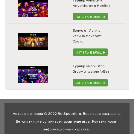
Турнир «Mystery
Adventure» в Мелбет
читать дальше
Бонус от Локи в
казино Максбет
Слотс
читать дальше
Турнир «Non-Stop
Drop» в казино 1хБет
читать дальше
Авторские права © 2022 BetSputnik.ru. Все права защищены.
Бетспутник не организует азартные игры. Контент носит
информационный характер.