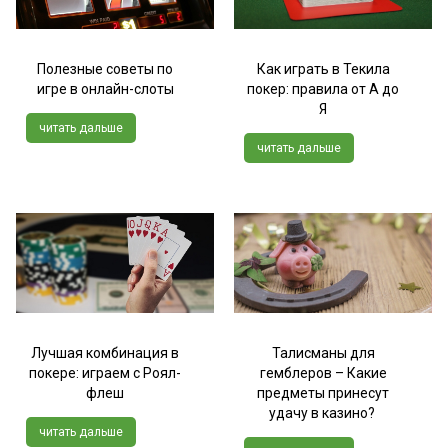
Полезные советы по
Как играть в Текила
игре в онлайн-слоты
покер: правила от А до
Я
читать дальше
читать дальше
Лучшая комбинация в
Талисманы для
покере: играем с Роял-
гемблеров – Какие
флеш
предметы принесут
удачу в казино?
читать дальше