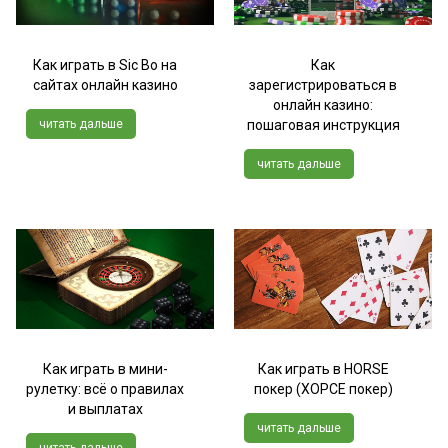
Как играть в Sic Bo на
Как
сайтах онлайн казино
зарегистрироваться в
онлайн казино:
читать дальше
пошаговая инструкция
читать дальше
Как играть в мини-
Как играть в HORSE
рулетку: всё о правилах
покер (ХОРСЕ покер)
и выплатах
читать дальше
читать дальше