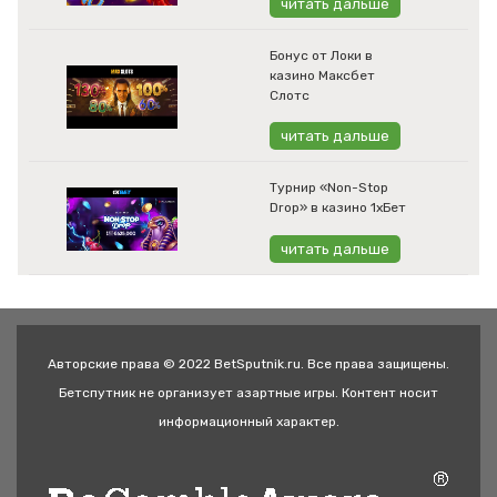
читать дальше
Бонус от Локи в
казино Максбет
Слотс
читать дальше
Турнир «Non-Stop
Drop» в казино 1хБет
читать дальше
Авторские права © 2022 BetSputnik.ru. Все права защищены.
Бетспутник не организует азартные игры. Контент носит
информационный характер.