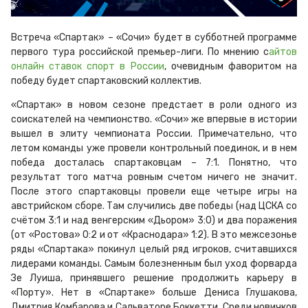
Встреча «Спартак» – «Сочи» будет в субботней программе
первого тура российской премьер-лиги. По мнению с
айтов
онлайн ставок спорт в России
, очевидным фаворитом на
победу будет спартаковский коллектив.
«Спартак» в новом сезоне предстает в роли одного из
соискателей на чемпионство. «Сочи» же впервые в истории
вышел в элиту чемпионата России. Примечательно, что
летом команды уже провели контрольный поединок, и в нем
победа досталась спартаковцам – 7:1. Понятно, что
результат того матча ровным счетом ничего не значит.
После этого спартаковцы провели еще четыре игры на
австрийском сборе. Там случились две победы (над ЦСКА со
счётом 3:1 и над венгерским «Дьором» 3:0) и два поражения
(от «Ростова» 0:2 и от «Краснодара» 1:2). В это межсезонье
ряды «Спартака» покинул целый ряд игроков, считавшихся
лидерами команды. Самым болезненным был уход форварда
Зе Луиша, принявшего решение продолжить карьеру в
«Порту». Нет в «Спартаке» больше Дениса Глушакова,
Дмитрия Комбарова и Сальваторе Боккетти. Среди новичков