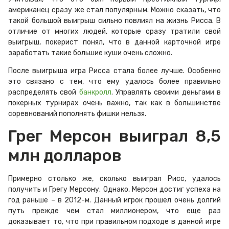
американец сразу же стал популярным. Можно сказать, что
такой большой выигрыш сильно повлиял на жизнь Рисса. В
отличие от многих людей, которые сразу тратили свой
выигрыш, покерист понял, что в данной карточной игре
заработать такие большие куши очень сложно.
После выигрыша игра Рисса стала более лучше. Особенно
это связано с тем, что ему удалось более правильно
распределять свой
банкролл
. Управлять своими деньгами в
покерных турнирах очень важно, так как в большинстве
соревнований пополнять фишки нельзя.
Грег Мерсон выиграл 8,5
млн долларов
Примерно столько же, сколько выиграл Рисс, удалось
получить и Грегу Мерсону. Однако, Мерсон достиг успеха на
год раньше – в 2012-м. Данный игрок прошел очень долгий
путь прежде чем стал миллионером, что еще раз
доказывает то, что при правильном подходе в данной игре