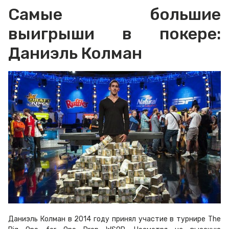
Самые большие
выигрыши в покере:
Даниэль Колман
Даниэль Колман в 2014 году принял участие в турнире The