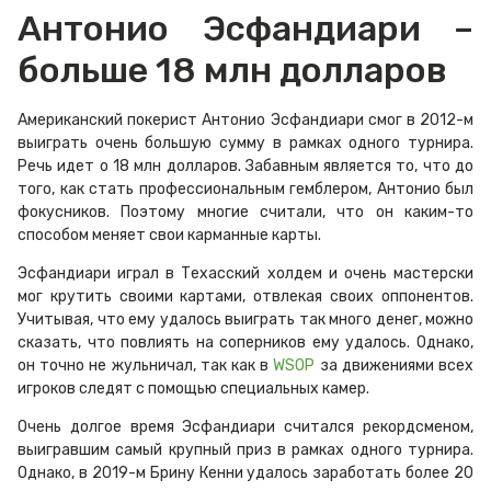
Антонио Эсфандиари –
больше 18 млн долларов
Американский покерист Антонио Эсфандиари смог в 2012-м
выиграть очень большую сумму в рамках одного турнира.
Речь идет о 18 млн долларов. Забавным является то, что до
того, как стать профессиональным гемблером, Антонио был
фокусников. Поэтому многие считали, что он каким-то
способом меняет свои карманные карты.
Эсфандиари играл в Техасский холдем и очень мастерски
мог крутить своими картами, отвлекая своих оппонентов.
Учитывая, что ему удалось выиграть так много денег, можно
сказать, что повлиять на соперников ему удалось. Однако,
он точно не жульничал, так как в
WSOP
за движениями всех
игроков следят с помощью специальных камер.
Очень долгое время Эсфандиари считался рекордсменом,
выигравшим самый крупный приз в рамках одного турнира.
Однако, в 2019-м Брину Кенни удалось заработать более 20