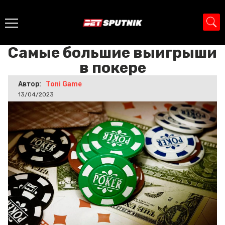
Главная
>
Новости
>
Самые большие выигрыши в покере
Самые большие выигрыши
в покере
Автор:
Toni Game
13/04/2023