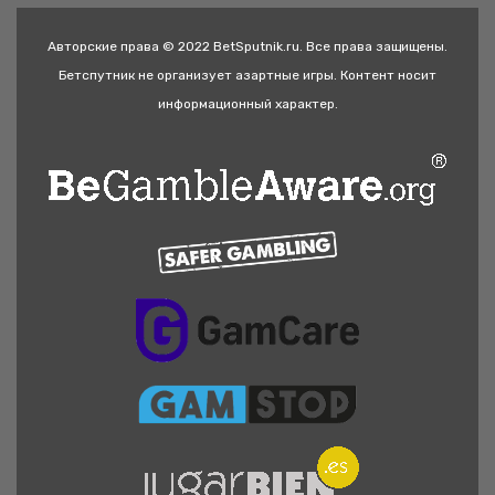
Авторские права © 2022 BetSputnik.ru. Все права защищены.
Бетспутник не организует азартные игры. Контент носит
информационный характер.