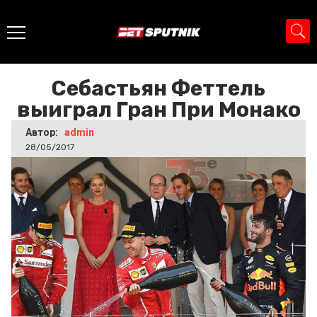
Главная
>
Новости
>
Себастьян Феттель выиграл Гран
При Монако
Себастьян Феттель
выиграл Гран При Монако
Автор:
admin
28/05/2017