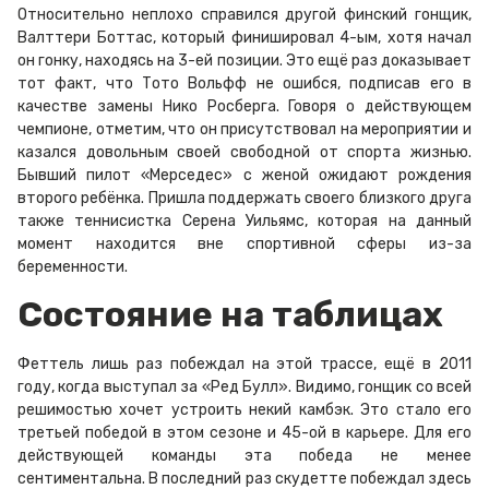
Относительно неплохо справился другой финский гонщик,
Валттери Боттас, который финишировал 4-ым, хотя начал
он гонку, находясь на 3-ей позиции. Это ещё раз доказывает
тот факт, что Тото Вольфф не ошибся, подписав его в
качестве замены Нико Росберга. Говоря о действующем
чемпионе, отметим, что он присутствовал на мероприятии и
казался довольным своей свободной от спорта жизнью.
Бывший пилот «Мерседес» с женой ожидают рождения
второго ребёнка. Пришла поддержать своего близкого друга
также теннисистка Серена Уильямс, которая на данный
момент находится вне спортивной сферы из-за
беременности.
Состояние
на
таблицах
Феттель лишь раз побеждал на этой трассе, ещё в 2011
году, когда выступал за «Ред Булл». Видимо, гонщик со всей
решимостью хочет устроить некий камбэк. Это стало его
третьей победой в этом сезоне и 45-ой в карьере. Для его
действующей команды эта победа не менее
сентиментальна. В последний раз скудетте побеждал здесь