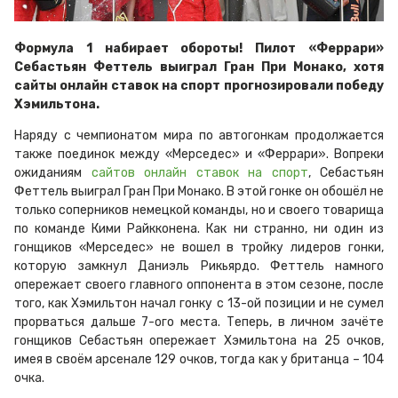
Формула 1 набирает обороты! Пилот «Феррари»
Себастьян Феттель выиграл Гран При Монако, хотя
сайты онлайн ставок на спорт прогнозировали победу
Хэмильтона.
Наряду с чемпионатом мира по автогонкам продолжается
также поединок между «Мерседес» и «Феррари». Вопреки
ожиданиям
сайтов онлайн ставок на спорт
, Себастьян
Феттель выиграл Гран При Монако. В этой гонке он обошёл не
только соперников немецкой команды, но и своего товарища
по команде Кими Райкконена. Как ни странно, ни один из
гонщиков «Мерседес» не вошел в тройку лидеров гонки,
которую замкнул Даниэль Рикьярдо. Феттель намного
опережает своего главного оппонента в этом сезоне, после
того, как Хэмильтон начал гонку с 13-ой позиции и не сумел
прорваться дальше 7-ого места. Теперь, в личном зачёте
гонщиков Себастьян опережает Хэмильтона на 25 очков,
имея в своём арсенале 129 очков, тогда как у британца – 104
очка.