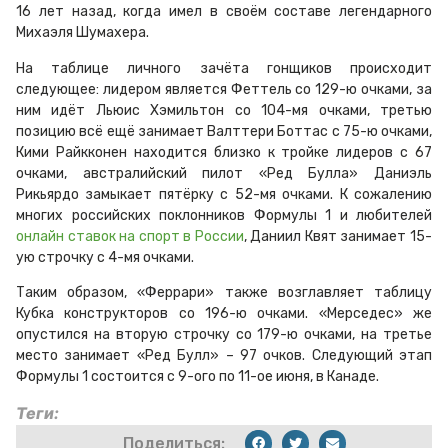
16 лет назад, когда имел в своём составе легендарного
Михаэля Шумахера.
На таблице личного зачёта гонщиков происходит
следующее: лидером является Феттель со 129-ю очками, за
ним идёт Льюис Хэмильтон со 104-мя очками, третью
позицию всё ещё занимает Валттери Боттас с 75-ю очками,
Кими Райкконен находится близко к тройке лидеров с 67
очками, австралийский пилот «Ред Булла» Даниэль
Рикьярдо замыкает пятёрку с 52-мя очками. К сожалению
многих российских поклонников Формулы 1 и любителей
онлайн ставок на спорт в России
, Даниил Квят занимает 15-
ую строчку с 4-мя очками.
Таким образом, «Феррари» также возглавляет таблицу
Кубка конструкторов со 196-ю очками. «Мерседес» же
опустился на вторую строчку со 179-ю очками, на третье
место занимает «Ред Булл» – 97 очков. Следующий этап
Формулы 1 состоится с 9-ого по 11-ое июня, в Канаде.
Теги:
Поделиться: