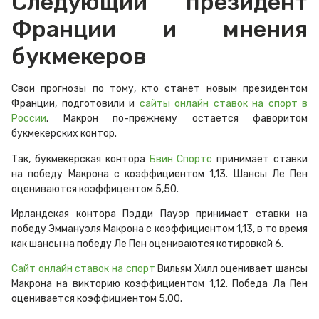
Следующий президент
Франции и мнения
букмекеров
Свои прогнозы по тому, кто станет новым президентом
Франции, подготовили и
сайты онлайн ставок на спорт в
России
. Макрон по-прежнему остается фаворитом
букмекерских контор.
Так, букмекерская контора
Бвин Спортс
принимает ставки
на победу Макрона с коэффициентом 1,13. Шансы Ле Пен
оцениваются коэффицентом 5,50.
Ирландская контора Пэдди Пауэр принимает ставки на
победу Эммануэля Макрона с коэффициентом 1,13, в то время
как шансы на победу Ле Пен оцениваются котировкой 6.
Сайт онлайн ставок на спорт
Вильям Хилл оценивает шансы
Макрона на викторию коэффициентом 1,12. Победа Ла Пен
оценивается коэффициентом 5.00.