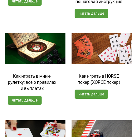
читать дальше
пошаговая инструкция
читать дальше
Как играть в мини-
Как играть в HORSE
рулетку: всё о правилах
покер (ХОРСЕ покер)
и выплатах
читать дальше
читать дальше