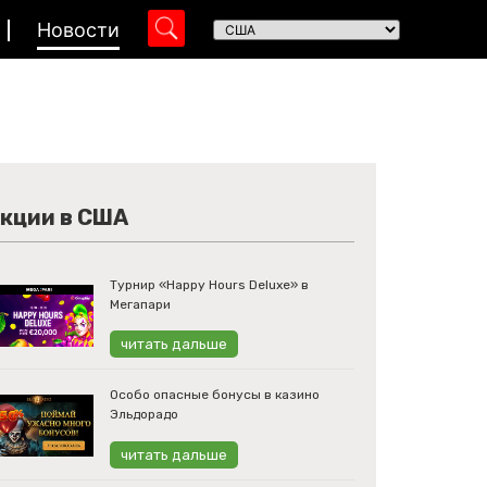
Новости
кции в США
Турнир «Happy Hours Deluxe» в
Мегапари
читать дальше
Особо опасные бонусы в казино
Эльдорадо
читать дальше