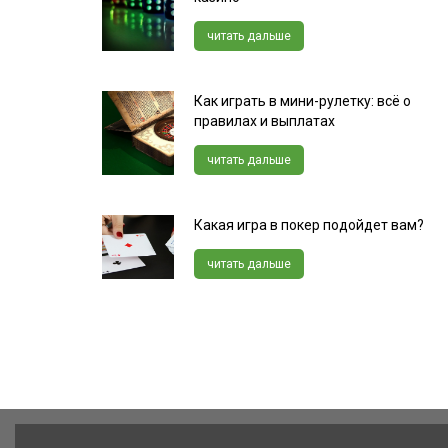
читать дальше
Как играть в мини-рулетку: всё о
правилах и выплатах
читать дальше
Какая игра в покер подойдет вам?
читать дальше