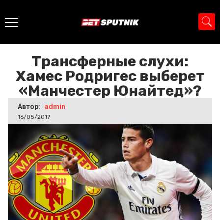
Главная
>
Новости
>
Трансферные слухи: Хамес
Родригес выберет «Манчестер Юнайтед»?
Трансферные слухи:
Хамес Родригес выберет
«Манчестер Юнайтед»?
Автор:
admin
16/05/2017