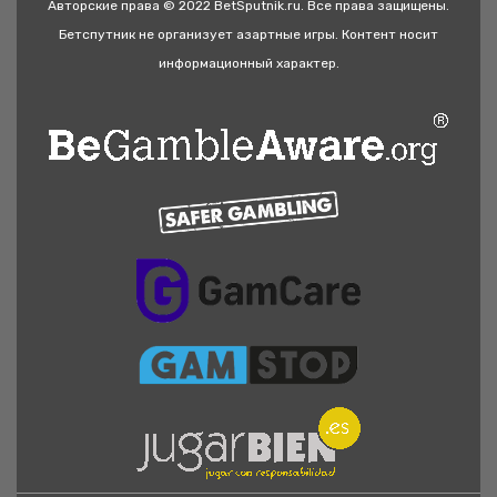
Авторские права © 2022 BetSputnik.ru. Все права защищены.
Бетспутник не организует азартные игры. Контент носит
информационный характер.