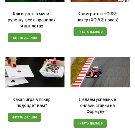
Как играть в мини-
Как играть в HORSE
рулетку: всё о правилах
покер (ХОРСЕ покер)
и выплатах
читать дальше
читать дальше
Какая игра в покер
Делаем успешные
подойдет вам?
онлайн ставки на
Формулу-1
читать дальше
читать дальше