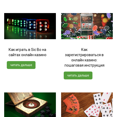
Как играть в Sic Bo на
Как
сайтах онлайн казино
зарегистрироваться в
онлайн казино:
читать дальше
пошаговая инструкция
читать дальше