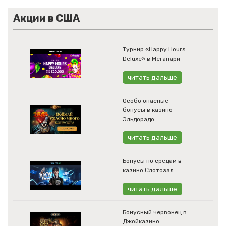
Акции в США
Турнир «Happy Hours
Deluxe» в Мегапари
читать дальше
Особо опасные
бонусы в казино
Эльдорадо
читать дальше
Бонусы по средам в
казино Слотозал
читать дальше
Бонусный червонец в
Джойказино