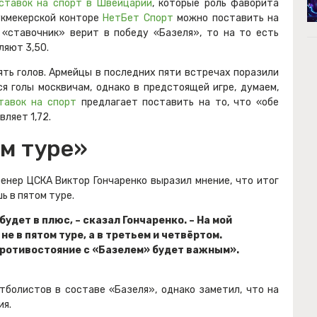
ставок на спорт в Швейцарии
, которые роль фаворита
укмекерской конторе
НетБет Спорт
можно поставить на
 «ставочник» верит в победу «Базеля», то на то есть
ляют 3,50.
ть голов. Армейцы в последних пяти встречах поразили
я голы москвичам, однако в предстоящей игре, думаем,
тавок на спорт
предлагает поставить на то, что «обе
ляет 1,72.
ом туре»
енер ЦСКА Виктор Гончаренко выразил мнение, что итог
ь в пятом туре.
удет в плюс, – сказал Гончаренко. – На мой
не в пятом туре, а в третьем и четвёртом.
противостояние с «Базелем» будет важным».
тболистов в составе «Базеля», однако заметил, что на
ия.