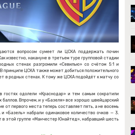
даются вопросом сумеет ли ЦСКА поддержать почин
Как известно, накануне в третьем туре групповой стадии
родных стенах разгромили «Севилью» со счётом 5:1 и
. В принципе ЦСКА также может добиться положительного
ает в родных стенах. К тому же ЦСКА подойдёт к матчу со
в гостях одолели «Краснодар» и тем самым сократили
баллов. Впрочем, и у «Базеля» все хорошо: швейцарский
ние от первого места теперь составляет пять, а не восемь
 и «Базель» набрали одинаковое количество очков — 3.
ет в этой группе «Манчестер Юнайтед», набравший шесть