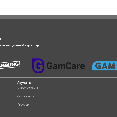
.
информационный характер.
Изучать
Выбор страны
Карта сайта
Ресурсы