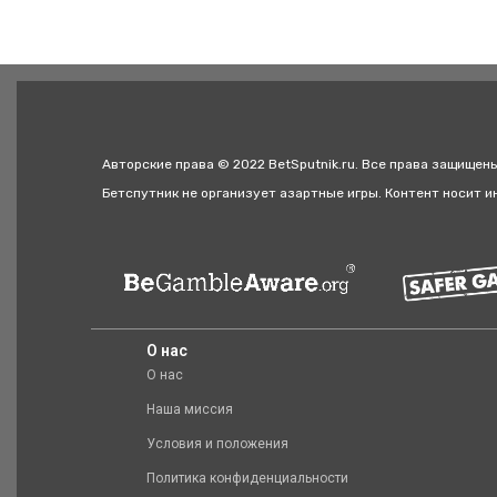
Авторские права © 2022 BetSputnik.ru. Все права защищены
Бетспутник не организует азартные игры. Контент носит 
O нас
О нас
Наша миссия
Условия и положения
Политика конфиденциальности