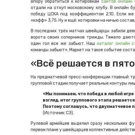
Впору обратиться к котировкам
сайтов онлайн 
отдали на откуп московскому клубу. В онлайн б
победу ЦСКА под коэффициентом 2,10. Если же
«кэфф» 3,75. Ну и ещё: котировки на ничью состав
В последних трёх матчах швейцарцы забили девя
ворота своих соперников трижды. Тяжело даютс
один гол все же забьют. Наш
каталог онлайн с
команды забьют». Маркет на такое событие состав
«Всё решается в пят
На предматчевой пресс-конференции главный тр
групповой стадии получает реальные контуры лиш
«Мы понимаем, что победа в любой игре б
взгляд, итог группового этапа решается 
Поэтому соглашусь, что двухматчевое 
(Источник: СЭ).
Рулевой армейцев выделил сразу нескольких фу
первом плане у швейцарцев коллективные действ