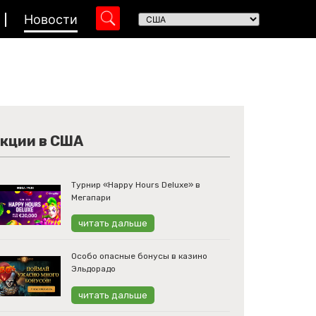
Новости
кции в США
Турнир «Happy Hours Deluxe» в
Мегапари
читать дальше
Особо опасные бонусы в казино
Эльдорадо
читать дальше