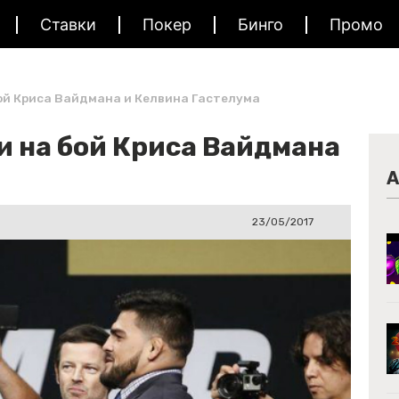
Ставки
Покер
Бинго
Промо
бой Криса Вайдмана и Келвина Гастелума
ки на бой Криса Вайдмана
А
23/05/2017