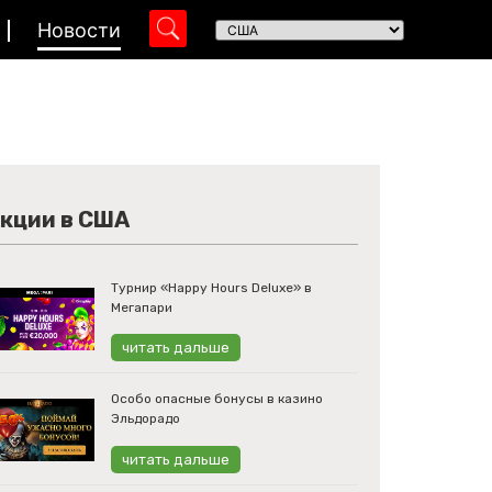
Новости
кции в США
Турнир «Happy Hours Deluxe» в
Мегапари
читать дальше
Особо опасные бонусы в казино
Эльдорадо
читать дальше