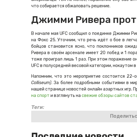
что собирается обжаловать решение.
Джимми Ривера прот
В начале мая UFC сообщил о поединке Джимми Ри
на Фокс 25. Уточним, что речь идёт о бое в лег
бойцов становится ясно, что поклонников ожи
Ривера в своём арсенале имеет 20 побед и 1 пор
тоже проиграл лишь 1 раз. При этом поражение 
UFC в полусредней весовой категории, нокаутом в
Напомним, что это мероприятие состоится 22-
Colliseum)
. За более подробными событиями в ми
нашей странице новостей онлайн азартных игр. 
на спорт
и взглянуть на
свежие обзоры сайтов ста
Теги:
Поделитьс
Последние новости