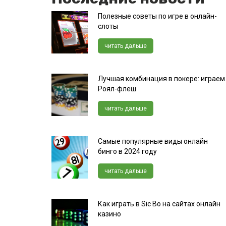
Полезные советы по игре в онлайн-
слоты
читать дальше
Лучшая комбинация в покере: играем
Роял-флеш
читать дальше
Самые популярные виды онлайн
бинго в 2024 году
читать дальше
Как играть в Sic Bo на сайтах онлайн
казино