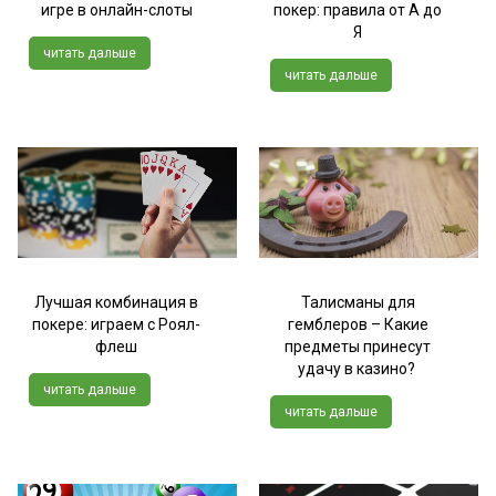
игре в онлайн-слоты
покер: правила от А до
Я
читать дальше
читать дальше
Лучшая комбинация в
Талисманы для
покере: играем с Роял-
гемблеров – Какие
флеш
предметы принесут
удачу в казино?
читать дальше
читать дальше