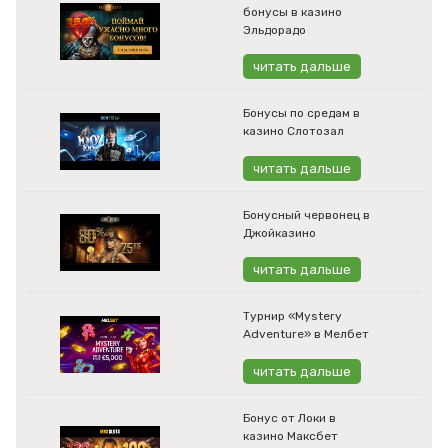
бонусы в казино
Эльдорадо
читать дальше
Бонусы по средам в
казино Слотозал
читать дальше
Бонусный червонец в
Джойказино
читать дальше
Турнир «Mystery
Adventure» в Мелбет
читать дальше
Бонус от Локи в
казино Максбет