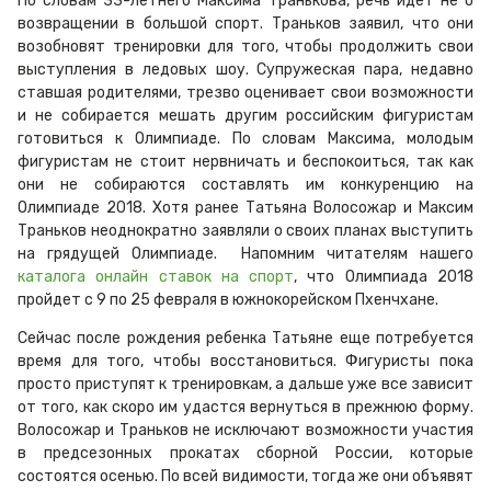
По словам 33-летнего Максима Транькова, речь идет не о
возвращении в большой спорт. Траньков заявил, что они
возобновят тренировки для того, чтобы продолжить свои
выступления в ледовых шоу. Супружеская пара, недавно
ставшая родителями, трезво оценивает свои возможности
и не собирается мешать другим российским фигуристам
готовиться к Олимпиаде. По словам Максима, молодым
фигуристам не стоит нервничать и беспокоиться, так как
они не собираются составлять им конкуренцию на
Олимпиаде 2018. Хотя ранее Татьяна Волосожар и Максим
Траньков неоднократно заявляли о своих планах выступить
на грядущей Олимпиаде. Напомним читателям нашего
каталога онлайн ставок на спорт
, что Олимпиада 2018
пройдет с 9 по 25 февраля в южнокорейском Пхенчхане.
Сейчас после рождения ребенка Татьяне еще потребуется
время для того, чтобы восстановиться. Фигуристы пока
просто приступят к тренировкам, а дальше уже все зависит
от того, как скоро им удастся вернуться в прежнюю форму.
Волосожар и Траньков не исключают возможности участия
в предсезонных прокатах сборной России, которые
состоятся осенью. По всей видимости, тогда же они объявят