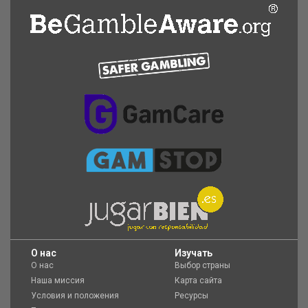
O нас
Изучать
О нас
Выбор страны
Наша миссия
Карта сайта
Условия и положения
Ресурсы