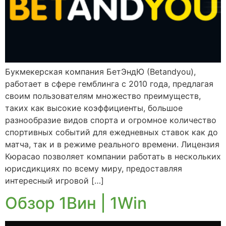
Букмекерская компания БетЭндЮ (Betandyou),
работает в сфере гемблинга с 2010 года, предлагая
своим пользователям множество преимуществ,
таких как высокие коэффициенты, большое
разнообразие видов спорта и огромное количество
спортивных событий для ежедневных ставок как до
матча, так и в режиме реального времени. Лицензия
Кюрасао позволяет компании работать в нескольких
юрисдикциях по всему миру, предоставляя
интересный игровой […]
Обзор 1Вин | 1Win