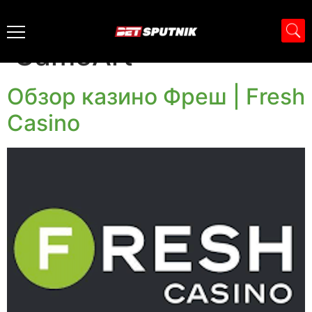
Software provider:
GameArt
Обзор казино Фреш | Fresh
Casino