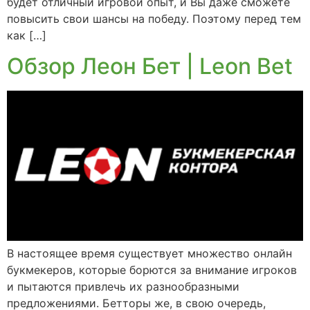
будет отличный игровой опыт, и Вы даже сможете
повысить свои шансы на победу. Поэтому перед тем
как […]
Обзор Леон Бет | Leon Bet
В настоящее время существует множество онлайн
букмекеров, которые борются за внимание игроков
и пытаются привлечь их разнообразными
предложениями. Бетторы же, в свою очередь,