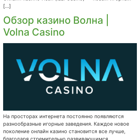
[…]
Обзор казино Волна |
Volna Casino
На просторах интернета постоянно появляются
разнообразные игорные заведения. Каждое новое
поколение онлайн казино становится все лучше,
благодаря стремительно развивающимся