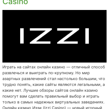
Casino
Играть на сайтах онлайн казино — отличный способ
развлечься и выиграть по-крупному. Но мир
азартных развлечений стал настолько большим, что
трудно понять, какие сайты являются легальными, а
какие нет. Лучшие обзоры сайтов онлайн казино
помогут вам сделать правильный выбор и играть
только в самых надежных виртуальных заведениях.
Онлайн казино Иззи (Izzi Casino) — новый игорный