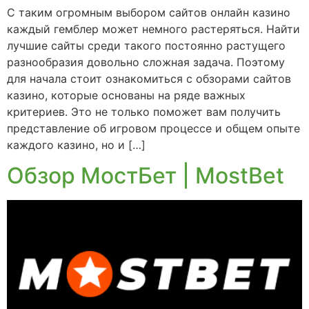
С таким огромным выбором сайтов онлайн казино
каждый гемблер может немного растеряться. Найти
лучшие сайты среди такого постоянно растущего
разнообразия довольно сложная задача. Поэтому
для начала стоит ознакомиться с обзорами сайтов
казино, которые основаны на ряде важных
критериев. Это не только поможет вам получить
представление об игровом процессе и общем опыте
каждого казино, но и […]
Обзор МостБет | MostBet