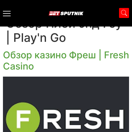
Software provider:
Обзор Плей энд Гоу
| Play'n Go
Обзор казино Фреш | Fresh
Casino