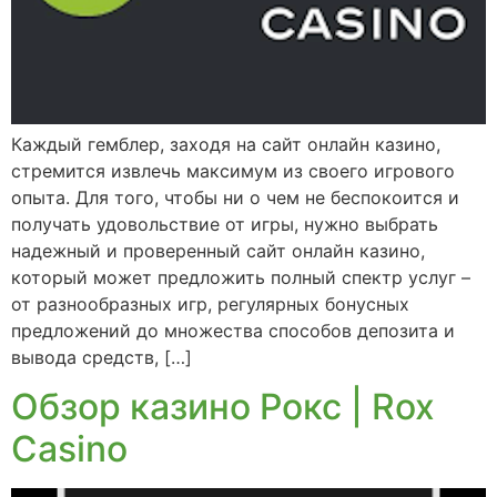
Каждый гемблер, заходя на сайт онлайн казино,
стремится извлечь максимум из своего игрового
опыта. Для того, чтобы ни о чем не беспокоится и
получать удовольствие от игры, нужно выбрать
надежный и проверенный сайт онлайн казино,
который может предложить полный спектр услуг –
от разнообразных игр, регулярных бонусных
предложений до множества способов депозита и
вывода средств, […]
Обзор казино Рокс | Rox
Casino