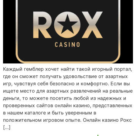
Каждый гемблер хочет найти такой игорный портал,
где он сможет получать удовольствие от азартных
игр, чувствуя себя безопасно и комфортно. Если вы
ищете место для азартных развлечений на реальные
деньги, то можете посетить любой из надежных и
проверенных сайтов онлайн казино, представленных
в нашем каталоге и быть уверенным в
положительном игровом опыте. Онлайн казино Рокс
[…]