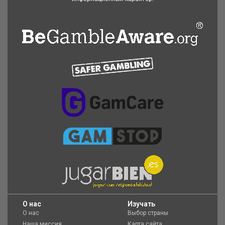
O нас
Изучать
О нас
Выбор страны
Наша миссия
Карта сайта