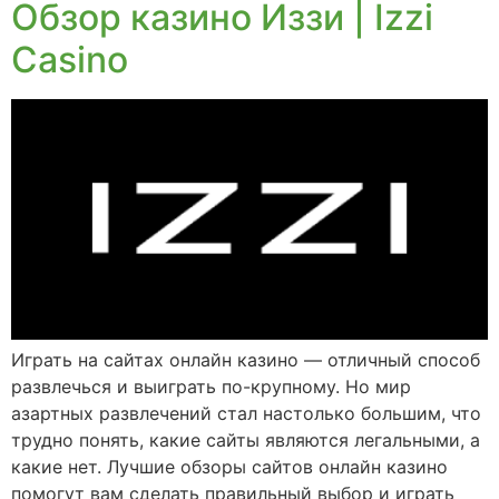
Обзор казино Иззи | Izzi
Casino
Играть на сайтах онлайн казино — отличный способ
развлечься и выиграть по-крупному. Но мир
азартных развлечений стал настолько большим, что
трудно понять, какие сайты являются легальными, а
какие нет. Лучшие обзоры сайтов онлайн казино
помогут вам сделать правильный выбор и играть