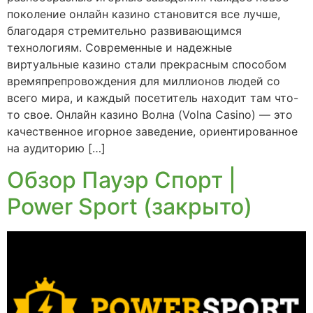
поколение онлайн казино становится все лучше,
благодаря стремительно развивающимся
технологиям. Современные и надежные
виртуальные казино стали прекрасным способом
времяпрепровождения для миллионов людей со
всего мира, и каждый посетитель находит там что-
то свое. Онлайн казино Волна (Volna Casino) — это
качественное игорное заведение, ориентированное
на аудиторию […]
Обзор Пауэр Спорт |
Power Sport (закрыто)