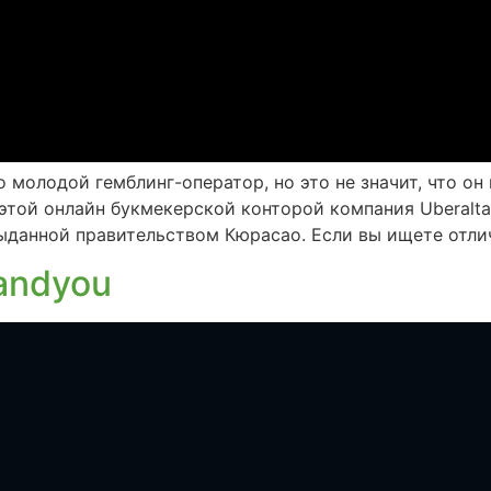
 молодой гемблинг-оператор, но это не значит, что он
 этой онлайн букмекерской конторой компания Uberalt
выданной правительством Кюрасао. Если вы ищете отлич
andyou