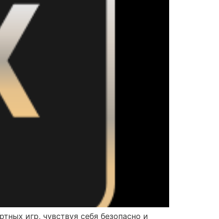
ртных игр, чувствуя себя безопасно и