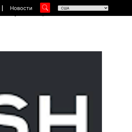
й | Pragmatic
Новости