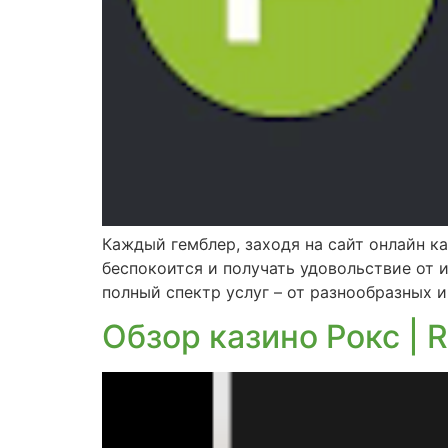
Каждый гемблер, заходя на сайт онлайн ка
беспокоится и получать удовольствие от
полный спектр услуг – от разнообразных 
Обзор казино Рокс | 