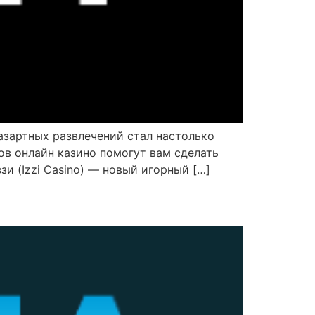
азартных развлечений стал настолько
тов онлайн казино помогут вам сделать
и (Izzi Casino) — новый игорный […]