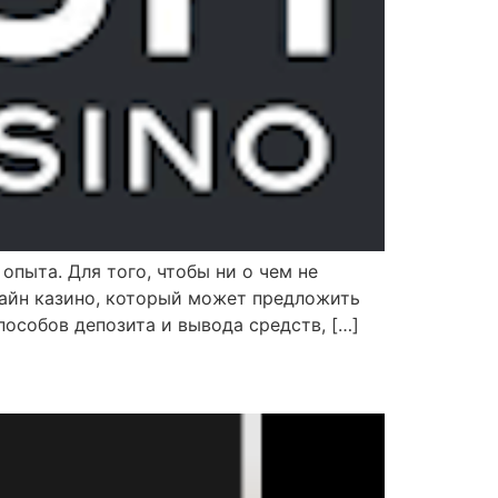
опыта. Для того, чтобы ни о чем не
лайн казино, который может предложить
пособов депозита и вывода средств, […]