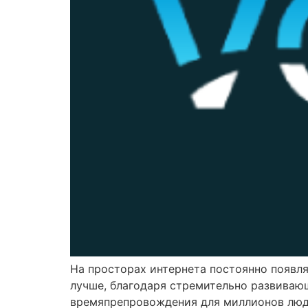
На просторах интернета постоянно появля
лучше, благодаря стремительно развиваю
времяпрепровождения для миллионов людей