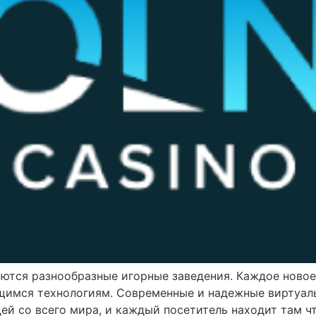
ются разнообразные игорные заведения. Каждое новое
щимся технологиям. Современные и надежные виртуал
 со всего мира, и каждый посетитель находит там что