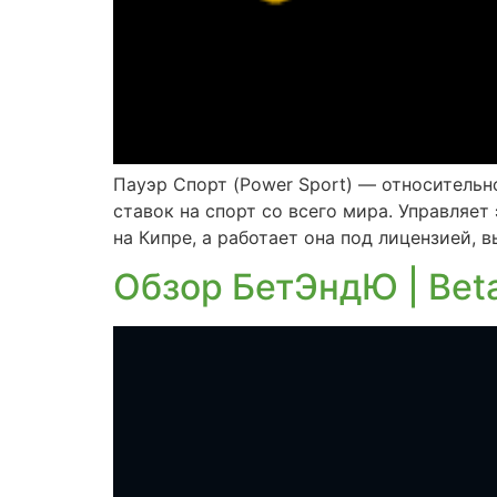
Пауэр Спорт (Power Sport) — относительно
ставок на спорт со всего мира. Управляет
на Кипре, а работает она под лицензией, 
Обзор БетЭндЮ | Bet