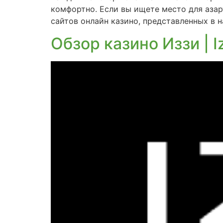
комфортно. Если вы ищете место для азар
сайтов онлайн казино, представленных в 
Обзор казино Иззи | I