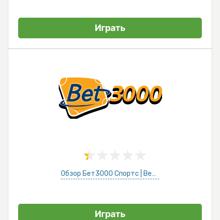
Играть
Обзор Бет3000 Спортс | Bet3000 Sports (не рекомендуем)
Играть