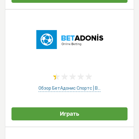
Обзор БетАдонис Спортс | Betadonis Sports (не рекомендуем)
Играть