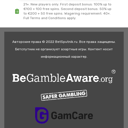
21+. New players only. First deposit bonus: 100% up to
€100 + 100 free spins. Second deposit bonus: 50% up
to €200 + 50 free spins. Wagering requirement: 40×.
Full Terms and Conditions apply.
Авторские права © 2022 BetSputnik.ru. Все права защищены.
Бетспутник не организует азартные игры. Контент носит
информационный характер.