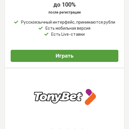
до 100%
после регистрации
Русскоязычный интерфейс, принимаются рубли
Есть мобильная версия
Есть Live-ставки
Играть