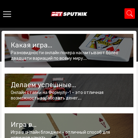
Какая игра...
Разновидности онлайн покера насчитывают более
двадцати вариаций по всему миру....
Делаем успешные...
Онлайн ставки на Формулу-1 – это отличная
возможность заработать денег,...
Игра в...
Игра в онлайн блэкджек – отличный способ для
новичков узнать...